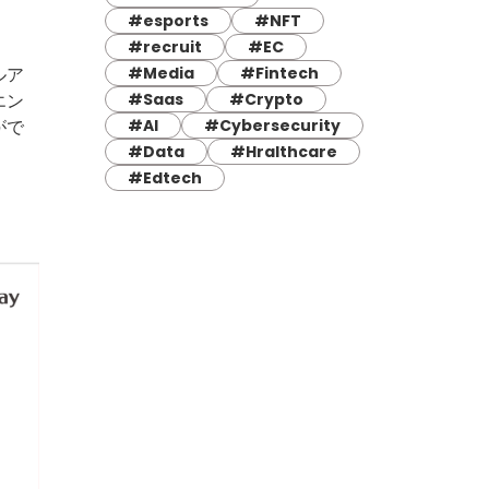
#esports
#NFT
#recruit
#EC
#Media
#Fintech
ルア
#Saas
#Crypto
エン
#AI
#Cybersecurity
がで
#Data
#Hralthcare
#Edtech