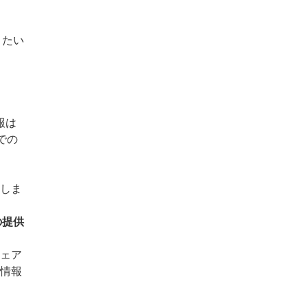
きたい
報は
での
てしま
の提供
シェア
録情報