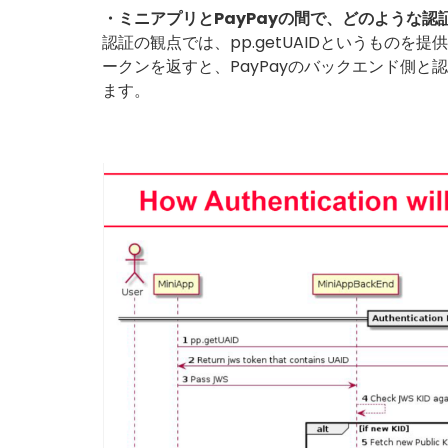
・ミニアプリとPayPayの間で、どのような認
認証の観点では、pp.getUAIDというものを
ークンを返すと、PayPayのバックエンド側
ます。