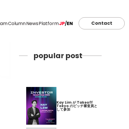
Contact
eam
Column
News
Platform
JP
/
EN
popular post
Kay Lim が Takeoff
Tokyo のピッチ審査員と
して参加