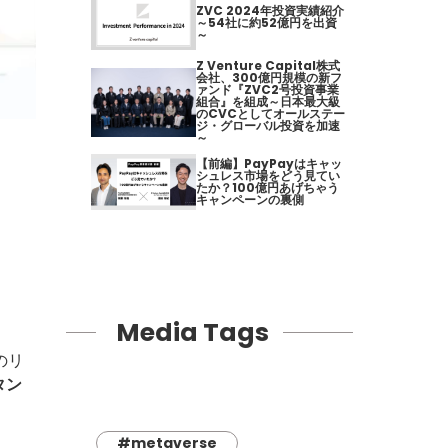
ZVC 2024年投資実績紹介
～54社に約52億円を出資
～
Z Venture Capital株式
会社、300億円規模の新フ
ァンド『ZVC2号投資事業
組合』を組成～日本最大級
のCVCとしてオールステー
ジ・グローバル投資を加速
～
【前編】PayPayはキャッ
シュレス市場をどう見てい
たか？100億円あげちゃう
キャンペーンの裏側
。
Media Tags
のリ
タン
#metaverse