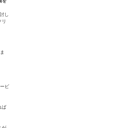
類を
討し
ソリ
いま
サービ
れば
とが