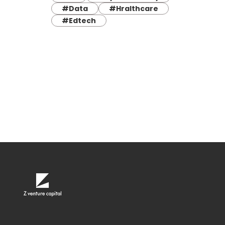
#Data
#Hralthcare
#Edtech