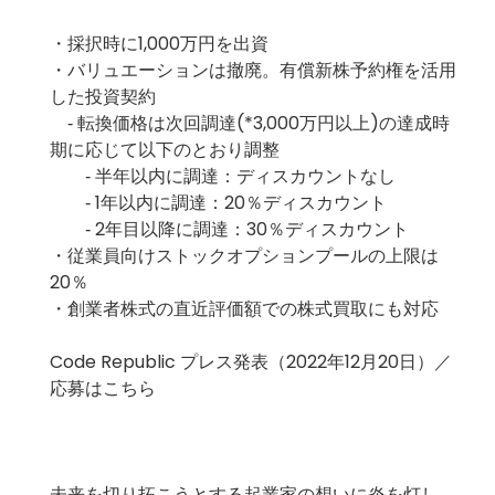
・採択時に1,000万円を出資
・バリュエーションは撤廃。有償新株予約権を活用
した投資契約
‐ 転換価格は次回調達(*3,000万円以上)の達成時
期に応じて以下のとおり調整
‐ 半年以内に調達：ディスカウントなし
‐ 1年以内に調達：20％ディスカウント
‐ 2年目以降に調達：30％ディスカウント
・従業員向けストックオプションプールの上限は
20％
・創業者株式の直近評価額での株式買取にも対応
Code Republic
プレス発表（2022年12月20日）
／
応募はこちら
未来を切り拓こうとする起業家の想いに炎を灯し、