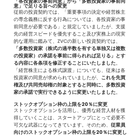
「各投資家の事前同意」から「多数投資家の事前同
意」で足りる旨への変更
従前の投資契約では、「重要事項の決定や経営株主
の専念義務に反する行為については、各投資家の事
前同意が必要である」と規定していましたが、支援
先の経営スピードを優先すること及び実務上の現実
的な運用に鑑みて、ZVCの新しい投資契約では、
「多数投資家（株式の過半数を有する単独又は複数
の投資家）の承諾を事前に得られれば足りる」とす
る内容に各条項を修正することにいたしました
。
「経営株主による株式譲渡」についても、従来は各
投資家の同意が求められていましたが、
これを先買
権及び共同売却権の対象とすると同時に、多数投資
家の承諾で実行できるように変更いたしました
。
ストックオプション枠の上限を20％に変更
ストックオプションを活用し、優秀な経営人材を獲
得していくことは、スタートアップにとって必要不
可欠な武器になってきています。そのため、
従業員
向けのストックオプション枠の上限を20％に変更し