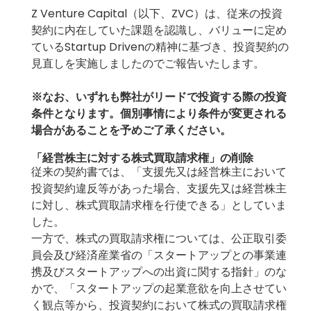
Z Venture Capital（以下、ZVC）は、従来の投資
契約に内在していた課題を認識し、バリューに定め
ているStartup Drivenの精神に基づき、投資契約の
見直しを実施しましたのでご報告いたします。
※なお、いずれも弊社がリードで投資する際の投資
条件となります。個別事情により条件が変更される
場合があることを予めご了承ください。
「経営株主に対する株式買取請求権」の削除
従来の契約書では、「支援先又は経営株主において
投資契約違反等があった場合、支援先又は経営株主
に対し、株式買取請求権を行使できる」としていま
した。
一方で、株式の買取請求権については、公正取引委
員会及び経済産業省の「
スタートアップとの事業連
携及びスタートアップへの出資に関する指針
」のな
かで、「スタートアップの起業意欲を向上させてい
く観点等から、投資契約において株式の買取請求権