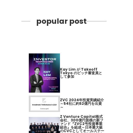
popular post
Kay Lim が Takeoff
Tokyo のピッチ審査員と
して参加
ZVC 2024年投資実績紹介
～54社に約52億円を出資
～
Z Venture Capital株式
会社、300億円規模の新フ
ァンド『ZVC2号投資事業
組合』を組成～日本最大級
のCVCとしてオールステー