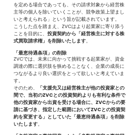
を定める場合であっても、その請求対象から経営株
主等の個人を除いていくことが、競争政策上望まし
いと考えられる」という旨が記載されています。
こうした点を踏まえ、ZVCはより起業家に寄り添う
ことを目的に、
投資契約から「経営株主に対する株
式買取請求権」を削除いたします
。
「最恵待遇条項」の削除
ZVCでは、未来に向かって挑戦する起業家が、資金
調達の際に選択肢を狭めることなく、企業の成長に
つながるより良い選択をとって欲しいと考えていま
す。
そのため、
「支援先又は経営株主が他の投資家との
間で、当初のZVCとの投資契約よりも有利な条件で
他の投資家から出資を受ける場合に
、ZVCからの要
請に基づき、指定した範囲において
ZVCとの投資契
約を変更する」としていた「最恵待遇条項」を削除
いたします
。