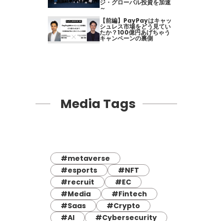
ジ・グローバル投資を加速
～
【前編】PayPayはキャッ
シュレス市場をどう見てい
たか？100億円あげちゃう
キャンペーンの裏側
Media Tags
#metaverse
#esports
#NFT
#recruit
#EC
#Media
#Fintech
#Saas
#Crypto
#AI
#Cybersecurity