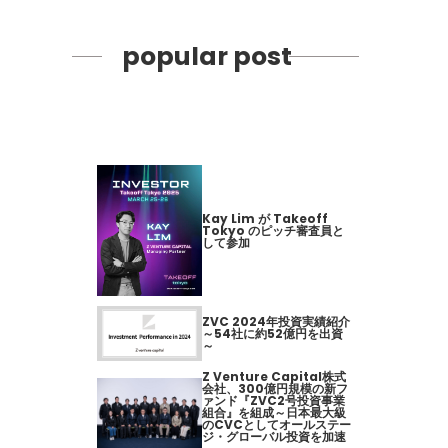
popular post
Kay Lim が Takeoff
Tokyo のピッチ審査員と
して参加
ZVC 2024年投資実績紹介
～54社に約52億円を出資
～
Z Venture Capital株式
会社、300億円規模の新フ
ァンド『ZVC2号投資事業
組合』を組成～日本最大級
のCVCとしてオールステー
ジ・グローバル投資を加速