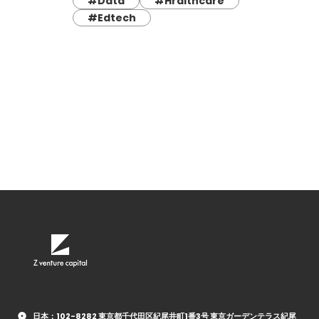
#Data
#Hralthcare
#Edtech
日本：102-8282 東京都千代田区紀尾井町1番3号 東京ガーデンテラス紀尾