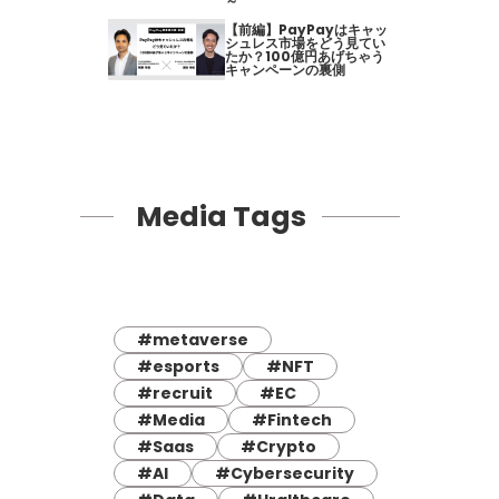
～
【前編】PayPayはキャッ
シュレス市場をどう見てい
たか？100億円あげちゃう
キャンペーンの裏側
Media Tags
#metaverse
#esports
#NFT
#recruit
#EC
#Media
#Fintech
#Saas
#Crypto
#AI
#Cybersecurity