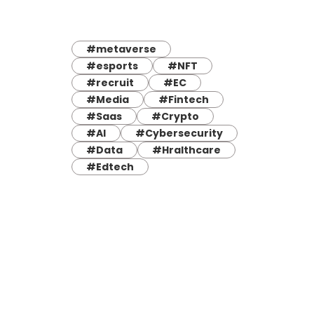
#metaverse
#esports
#NFT
#recruit
#EC
#Media
#Fintech
#Saas
#Crypto
#AI
#Cybersecurity
#Data
#Hralthcare
#Edtech