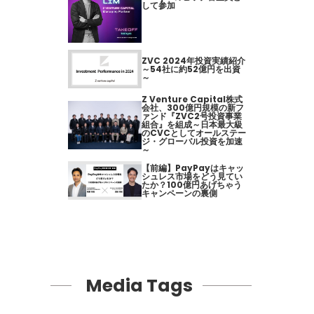
して参加
ZVC 2024年投資実績紹介
～54社に約52億円を出資
～
Z Venture Capital株式
会社、300億円規模の新フ
ァンド『ZVC2号投資事業
組合』を組成～日本最大級
のCVCとしてオールステー
ジ・グローバル投資を加速
～
【前編】PayPayはキャッ
シュレス市場をどう見てい
たか？100億円あげちゃう
キャンペーンの裏側
Media Tags