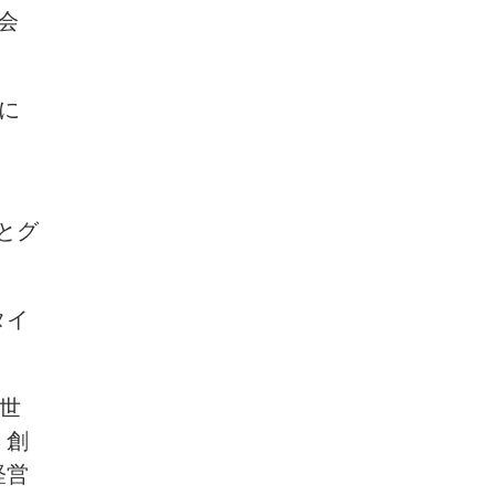
会
に
とグ
タイ
世
。創
経営