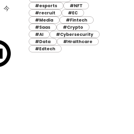
#esports
#NFT
、今
#recruit
#EC
#Media
#Fintech
#Saas
#Crypto
#AI
#Cybersecurity
#Data
#Hralthcare
#Edtech