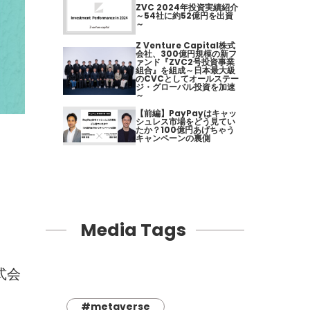
ZVC 2024年投資実績紹介
～54社に約52億円を出資
～
Z Venture Capital株式
会社、300億円規模の新フ
ァンド『ZVC2号投資事業
組合』を組成～日本最大級
のCVCとしてオールステー
ジ・グローバル投資を加速
～
【前編】PayPayはキャッ
シュレス市場をどう見てい
たか？100億円あげちゃう
キャンペーンの裏側
Media Tags
式会
#metaverse