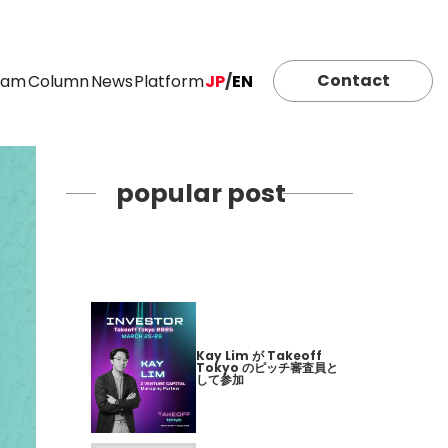
Contact
eam
Column
News
Platform
JP
/
EN
popular post
Kay Lim が Takeoff
Tokyo のピッチ審査員と
して参加