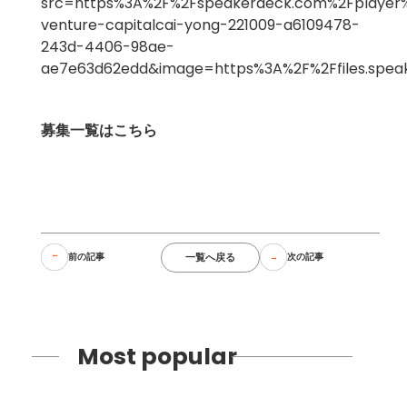
src=https%3A%2F%2Fspeakerdeck.com%2Fplayer
venture-capitalcai-yong-221009-a6109478-
243d-4406-98ae-
ae7e63d62edd&image=https%3A%2F%2Ffiles.spea
募集一覧はこちら
一覧へ戻る
前の記事
次の記事
Most popular