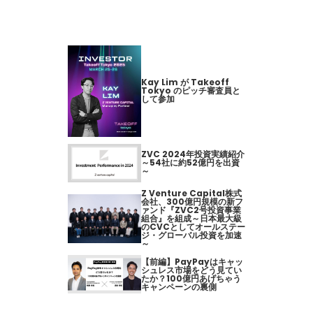
Kay Lim が Takeoff
Tokyo のピッチ審査員と
して参加
ZVC 2024年投資実績紹介
～54社に約52億円を出資
～
Z Venture Capital株式
会社、300億円規模の新フ
ァンド『ZVC2号投資事業
組合』を組成～日本最大級
のCVCとしてオールステー
ジ・グローバル投資を加速
～
【前編】PayPayはキャッ
シュレス市場をどう見てい
たか？100億円あげちゃう
キャンペーンの裏側