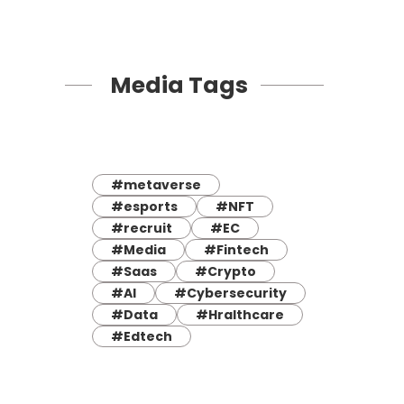
Media Tags
#metaverse
#esports
#NFT
#recruit
#EC
#Media
#Fintech
#Saas
#Crypto
#AI
#Cybersecurity
#Data
#Hralthcare
#Edtech