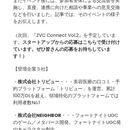
またイベント後には、参加者全体による交流会を実
施し、直接、連携に向けた相談や事業への意見交換
などを行いました。記事では、そのイベントの様子
をお伝えします。
（次回、『ZVC Connect Vol.2』を予定していま
す。
スタートアップからの応募は
こちら
で受け付け
ています。ぜひ皆さんの応募をお待ちしていま
す！）
【登壇企業５社】
・
株式会社トリビュー
・・・美容医療の口コミ・予
約プラットフォーム「トリビュー」を運営。累計
100万DLを超え、領域特化のプラットフォームでは
利用者数No.1
・
株式会社NEIGHBOR
・・・フォートナイトUGC
のゲーム／メタバース開発。フォートナイトUGC発
のキャラクター創出