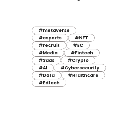
#metaverse
#esports
#NFT
#recruit
#EC
#Media
#Fintech
#Saas
#Crypto
#AI
#Cybersecurity
#Data
#Hralthcare
#Edtech