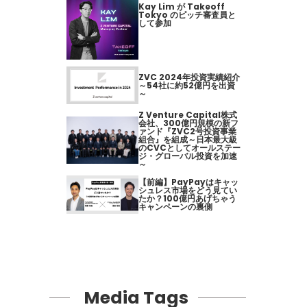
Kay Lim が Takeoff
Tokyo のピッチ審査員と
して参加
ZVC 2024年投資実績紹介
～54社に約52億円を出資
～
Z Venture Capital株式
会社、300億円規模の新フ
ァンド『ZVC2号投資事業
組合』を組成～日本最大級
のCVCとしてオールステー
ジ・グローバル投資を加速
～
【前編】PayPayはキャッ
シュレス市場をどう見てい
たか？100億円あげちゃう
キャンペーンの裏側
Media Tags