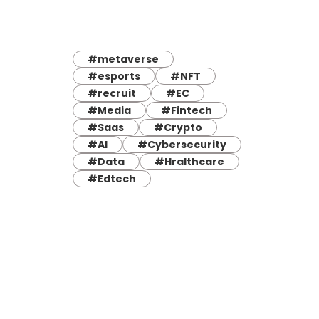
#metaverse
#esports
#NFT
#recruit
#EC
#Media
#Fintech
#Saas
#Crypto
#AI
#Cybersecurity
#Data
#Hralthcare
#Edtech