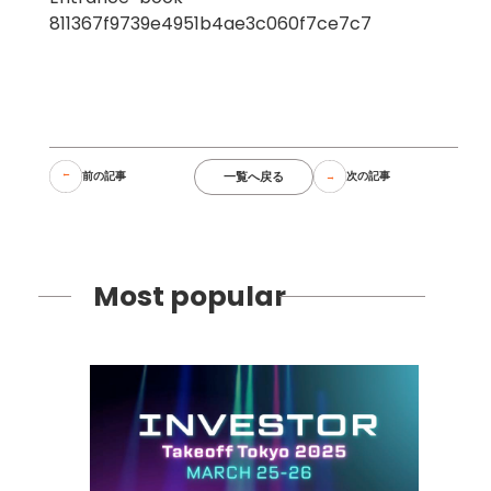
811367f9739e4951b4ae3c060f7ce7c7
一覧へ戻る
前の記事
次の記事
Most popular