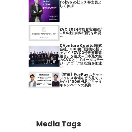
Tokyo のピッチ審査員と
して参加
ZVC 2024年投資実績紹介
～54社に約52億円を出資
～
Z Venture Capital株式
会社、300億円規模の新フ
ァンド『ZVC2号投資事業
組合』を組成～日本最大級
のCVCとしてオールステー
ジ・グローバル投資を加速
～
【前編】PayPayはキャッ
シュレス市場をどう見てい
たか？100億円あげちゃう
キャンペーンの裏側
Media Tags