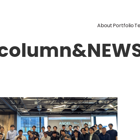
About
Portfolio
T
column&NEW