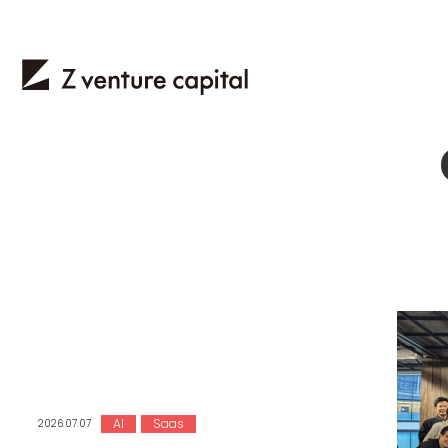
AI
Saas
2026.07.07