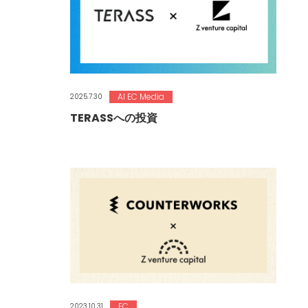
AI EC Media
2025.7.30
TERASSへの投資
EC
2023.10.31