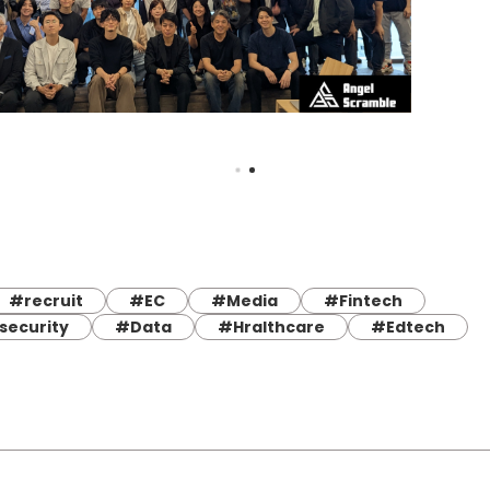
#recruit
#EC
#Media
#Fintech
security
#Data
#Hralthcare
#Edtech