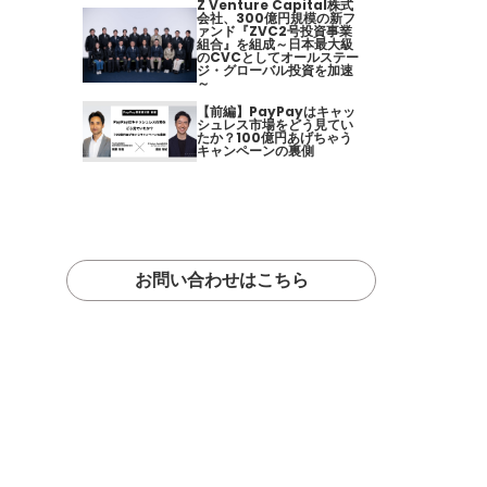
Z Venture Capital株式
会社、300億円規模の新フ
ァンド『ZVC2号投資事業
組合』を組成～日本最大級
のCVCとしてオールステー
ジ・グローバル投資を加速
～
【前編】PayPayはキャッ
シュレス市場をどう見てい
たか？100億円あげちゃう
キャンペーンの裏側
お問い合わせはこちら