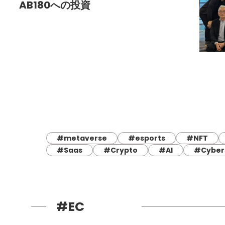
AB180への投資
#metaverse
#esports
#NFT
#Saas
#Crypto
#AI
#Cyber
#EC