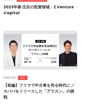
2023年春 注目の投資領域：Z Venture
Capital
EC
2022.9.20
【前編】フリマで中古車を売る時代に ／
カババをリリースした「アラカン」の挑
戦