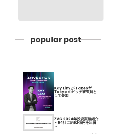
popular post
Kay Lim が Takeoff
Tokyo のピッチ審査員と
して参加
ZVC 2024年投資実績紹介
～54社に約52億円を出資
～