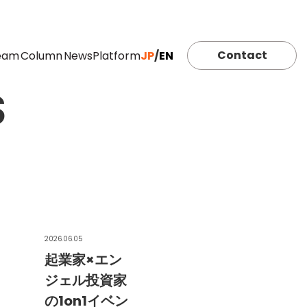
Contact
eam
Column
News
Platform
JP
/
EN
S
2026.06.05
起業家×エン
ジェル投資家
の1on1イベン