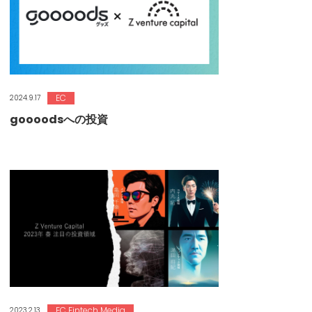
EC
2024.9.17
goooodsへの投資
EC Fintech Media
2023.2.13