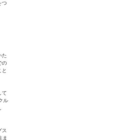
をつ
いた
での
こと
して
クル
し
グス
生ま