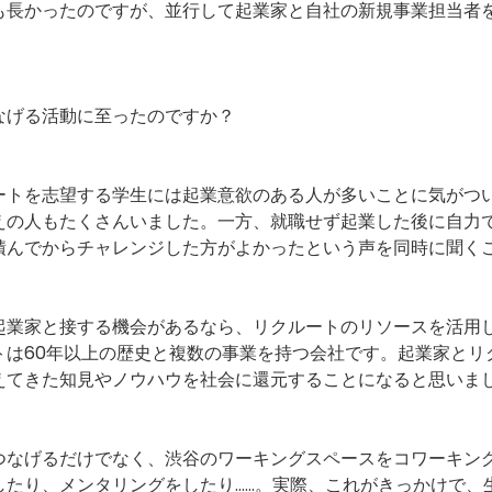
も長かったのですが、並行して起業家と自社の新規事業担当者
なげる活動に至ったのですか？
ートを志望する学生には起業意欲のある人が多いことに気がつ
えの人もたくさんいました。一方、就職せず起業した後に自力
積んでからチャレンジした方がよかったという声を同時に聞く
起業家と接する機会があるなら、リクルートのリソースを活用
トは60年以上の歴史と複数の事業を持つ会社です。起業家とリ
えてきた知見やノウハウを社会に還元することになると思いま
つなげるだけでなく、渋谷のワーキングスペースをコワーキン
したり、メンタリングをしたり……。実際、これがきっかけで、