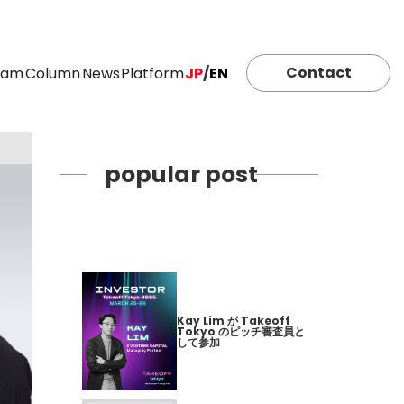
Contact
eam
Column
News
Platform
JP
/
EN
popular post
Kay Lim が Takeoff
Tokyo のピッチ審査員と
して参加