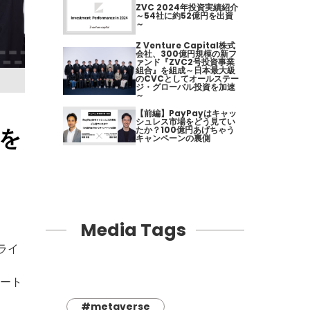
ZVC 2024年投資実績紹介
～54社に約52億円を出資
～
Z Venture Capital株式
会社、300億円規模の新フ
ァンド『ZVC2号投資事業
組合』を組成～日本最大級
のCVCとしてオールステー
ジ・グローバル投資を加速
～
【前編】PayPayはキャッ
シュレス市場をどう見てい
びを
たか？100億円あげちゃう
キャンペーンの裏側
Media Tags
やライ
ルート
#metaverse