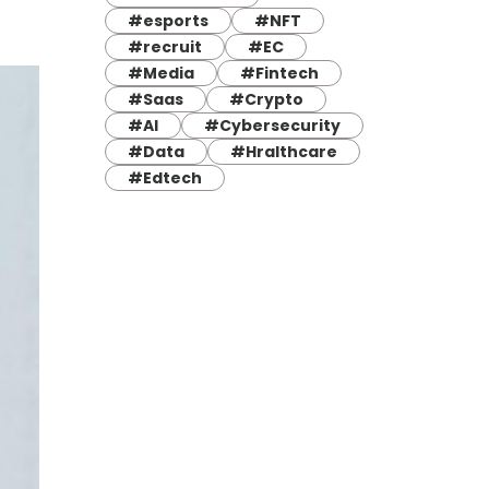
#esports
#NFT
#recruit
#EC
#Media
#Fintech
#Saas
#Crypto
#AI
#Cybersecurity
#Data
#Hralthcare
#Edtech