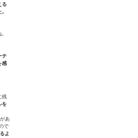
える
た。
ね。
ーチ
を感
に残
ルを
ーがあ
ので
るよ