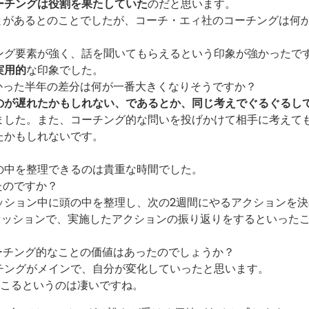
ーチングは役割を果たしていた
のだと思います。
とがあるとのことでしたが、コーチ・エィ社のコーチングは何
ング要素が強く、話を聞いてもらえるという印象が強かったで
実用的
な印象でした。
かった半年の差分は何が一番大きくなりそうですか？
のが遅れたかもしれない、であるとか、同じ考えでぐるぐるし
ました。また、コーチング的な問いを投げかけて相手に考えて
たかもしれないです。
の中を整理できるのは貴重な時間でした。
たのですか？
ッション中に頭の中を整理し、次の2週間にやるアクションを決
セッションで、実施したアクションの振り返りをするといった
ーチング的なことの価値はあったのでしょうか？
チングがメインで、自分が変化していったと思います。
起こるというのは凄いですね。