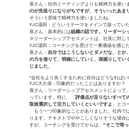
喜さん：社内ミーティングよりも精神力を使い
のが先送りになりがちですが、そういったあま
そういう意味で精神力を使いましたね。
YJC湯田：どういうテーマをメインで扱ってい
喜さん：基本的には
組織の話です。リーダーシ
※リーダーシップアセスメントは、社長に対し
YJC湯田：コーチングを受けて一番価値を感じ
喜さん：
自分ではこうしないとダメだな、とか
の力を借りて、明確にしていく、深掘りしてい
じました
。
”会社をより良くするために自分はどうなればい
YJC大久保：印象的だったことはありますか？
喜さん：リーダーシップアセスメントによって
っています。特に、「
評価点が足りないすべて
取捨選択して注力していくといいですよ
」とコ
もう一つ印象的なことがありました。社内ではも
ります。テキストでややこしくなりそうな場合
すが、コーチングを受けてからは、
“そこで培