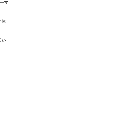
ーマ
全体
てい