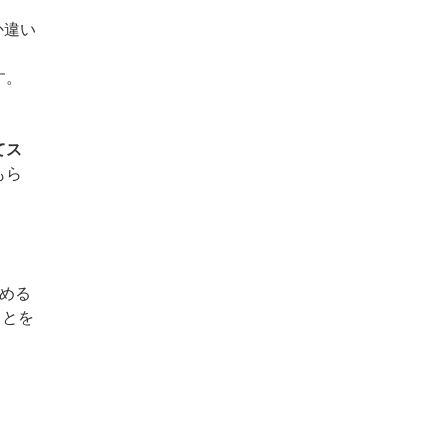
か違い
す。
てス
もら
める
ことを