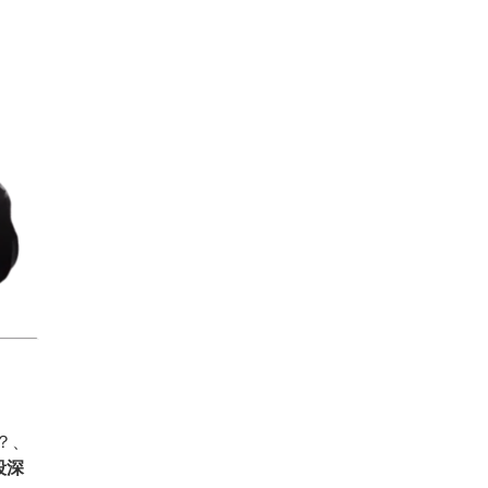
？、
段深