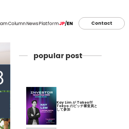
Contact
eam
Column
News
Platform
JP
/
EN
popular post
Kay Lim が Takeoff
Tokyo のピッチ審査員と
して参加