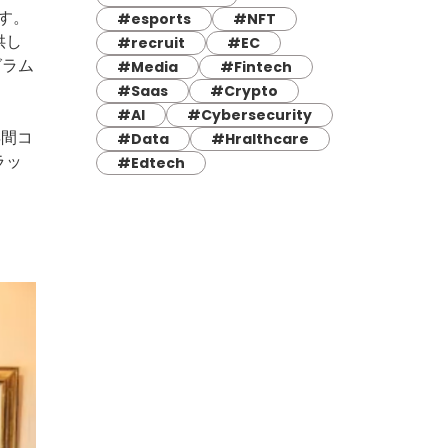
す。
#esports
#NFT
供し
#recruit
#EC
グラム
#Media
#Fintech
#Saas
#Crypto
#AI
#Cybersecurity
年間コ
#Data
#Hralthcare
ラッ
#Edtech