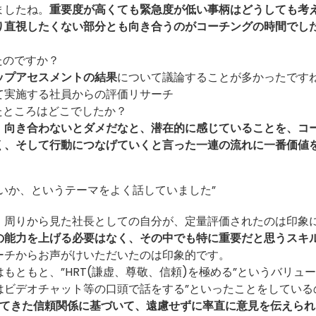
ましたね。
重要度が高くても緊急度が低い事柄はどうしても考
り直視したくない部分とも向き合うのがコーチングの時間でし
たのですか？
ップアセスメントの結果
について議論することが多かったです
て実施する社員からの評価リサーチ
たところはどこでしたか？
、向き合わないとダメだなと、潜在的に感じていることを、コ
く、そして行動につなげていくと言った一連の流れに一番価値
いか、というテーマをよく話していました”
、周りから見た社長としての自分が、定量評価されたのは印象
の能力を上げる必要はなく、その中でも特に重要だと思うスキ
ーチからお声がけいただいたのは印象的です。
ともと、”HRT(謙虚、尊敬、信頼)を極める”というバリュ
はビデオチャット等の口頭で話をする”といったことをしている
ってきた信頼関係に基づいて、遠慮せずに率直に意見を伝えられ