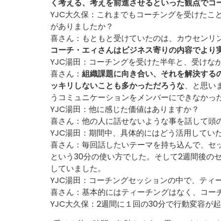
く考える、考えを前進させるといった観点でコ
YJC大久保：これまでもコーチングを受けたこ
がありましたか？
喜さん：もともと受けていたのは、カウセンリ
コーチ・エィさんはビジネス寄りの内容でより
YJC湯田：コーチングを受けた半年と、受けな
喜さん：
組織課題に向き合い、それを解決する
ッキリしないことも多かっただろうな
、と思い
うコミュニケーションをメンバーにできなかっ
YJC湯田：他に感じた価値はありますか？
喜さん：他の人に話せないような事を話して頭
YJC湯田：期間中、具体的にはどう活用してい
喜さん：毎回話したいテーマを持ち込んで、セ
という30分の使い方でした。そして2週間後の
していました。
YJC湯田：コーチングセッションの中で、ティ
喜さん：基本的にはティーチングはなく、コー
YJC大久保：2週間に１回の30分で行動変容が