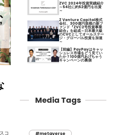
ZVC 2024年投資実績紹介
～54社に約52億円を出資
～
Z Venture Capital株式
会社、300億円規模の新フ
ァンド『ZVC2号投資事業
組合』を組成～日本最大級
のCVCとしてオールステー
ジ・グローバル投資を加速
～
【前編】PayPayはキャッ
シュレス市場をどう見てい
たか？100億円あげちゃう
キャンペーンの裏側
な
Media Tags
ネスコ
#metaverse