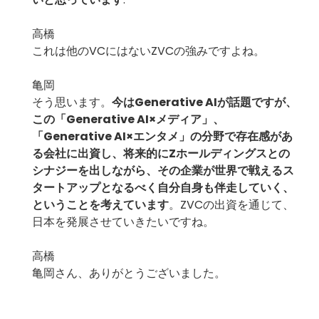
高橋
これは他のVCにはないZVCの強みですよね。
亀岡
そう思います。
今は
Generative AI
が話題ですが、
この「
Generative AI
×メディア」、
「
Generative AI
×エンタメ」の分野で存在感があ
る会社に出資し、将来的にZホールディングスとの
シナジーを出しながら、その企業が
世界で戦えるス
タートアップとなるべく
自分自身も伴走していく、
ということを考えています
。ZVCの出資を通じて、
日本を発展させていきたいですね。
高橋
亀岡さん、ありがとうございました。