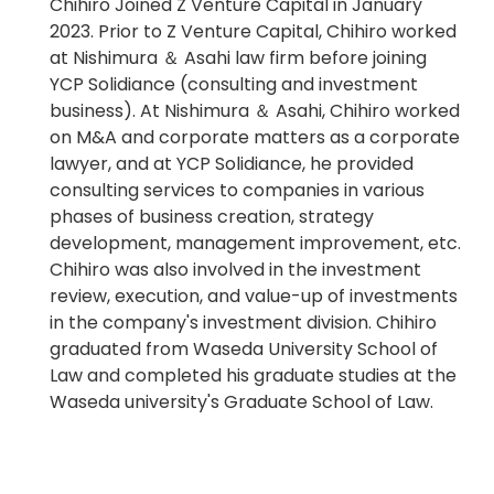
Chihiro Joined Z Venture Capital in January
2023. Prior to Z Venture Capital, Chihiro worked
at Nishimura ＆ Asahi law firm before joining
YCP Solidiance (consulting and investment
business). At Nishimura ＆ Asahi, Chihiro worked
on M&A and corporate matters as a corporate
lawyer, and at YCP Solidiance, he provided
consulting services to companies in various
phases of business creation, strategy
development, management improvement, etc.
Chihiro was also involved in the investment
review, execution, and value-up of investments
in the company's investment division. Chihiro
graduated from Waseda University School of
Law and completed his graduate studies at the
Waseda university's Graduate School of Law.