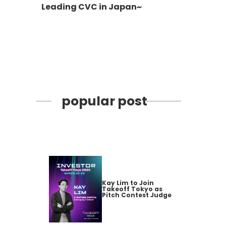
Leading CVC in Japan~
popular post
Kay Lim to Join
Takeoff Tokyo as
Pitch Contest Judge