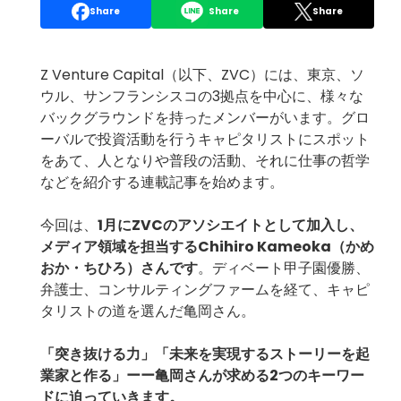
Share
Share
Share
Z Venture Capital（以下、ZVC）には、東京、ソ
ウル、サンフランシスコの3拠点を中心に、様々な
バックグラウンドを持ったメンバーがいます。グロ
ーバルで投資活動を行うキャピタリストにスポット
をあて、人となりや普段の活動、それに仕事の哲学
などを紹介する連載記事を始めます。
今回は、
1月にZVCのアソシエイトとして加入し、
メディア領域を担当する
Chihiro Kameoka
（かめ
おか・ちひろ）さんです
。ディベート甲子園優勝、
弁護士、コンサルティングファームを経て、キャピ
タリストの道を選んだ亀岡さん。
「突き抜ける力」「
未来を実現するストーリーを起
業家と作る」
ーー亀岡さんが求める2つのキーワー
ドに迫っていきます。