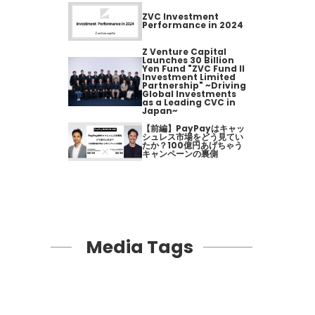
ZVC Investment
Performance in 2024
Z Venture Capital
Launches 30 Billion
Yen Fund "ZVC Fund II
Investment Limited
Partnership" ~Driving
Global Investments
as a Leading CVC in
Japan~
【前編】PayPayはキャッ
シュレス市場をどう見てい
たか？100億円あげちゃう
キャンペーンの裏側
Media Tags