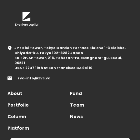
JP：Kioi Tower, Tokyo Garden Terrace Kioicho 1-3 Kioicho,
Chiyoda-ku, Tokyo 102-8282 Japan
KR：2F, AP Tower, 218, Teheran-ro, Gangnam-gu, Seoul,
06221
USA：2747 19th St San Francisco CA 94110
zvc-info@zvc.vc
About
Fund
Portfolio
Team
Column
News
Platform