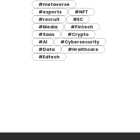
#metaverse
#esports
#NFT
#recruit
#EC
#Media
#Fintech
#Saas
#Crypto
#AI
#Cybersecurity
#Data
#Hralthcare
#Edtech