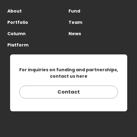
About
Fund
Portfolio
Team
Column
News
Platform
For inquiries on funding and partnerships,
contact us here
Contact
© Z Venture Capital Corporation