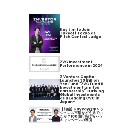
Kay Lim to Join
Takeoff Tokyo as
Pitch Contest Judge
ZVC Investment
Performance in 2024
Z Venture Capital
Launches 30 Billion
Yen Fund "ZVC Fund II
Investment Limited
Partnership" ~Driving
Global Investments
as a Leading CVC in
Japan~
【前編】PayPayはキャッ
シュレス市場をどう見てい
たか？100億円あげちゃう
キャンペーンの裏側