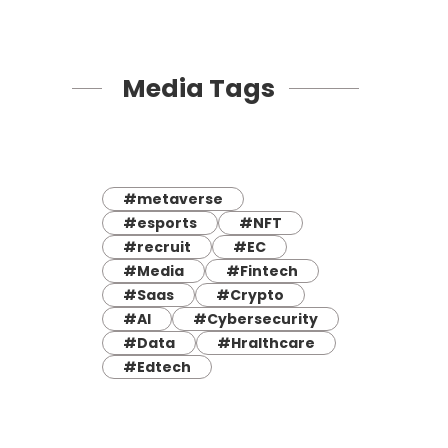
Media Tags
#metaverse
#esports
#NFT
#recruit
#EC
#Media
#Fintech
#Saas
#Crypto
#AI
#Cybersecurity
#Data
#Hralthcare
#Edtech