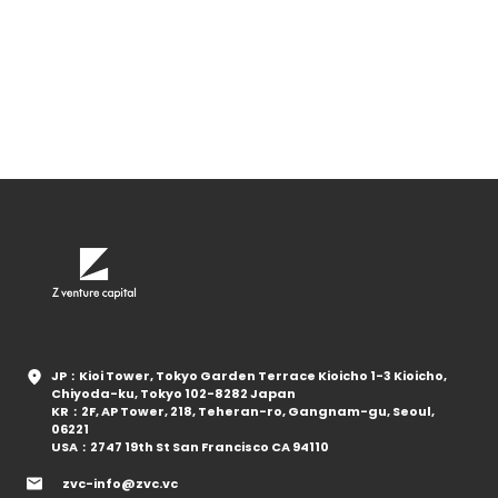
JP：Kioi Tower, Tokyo Garden Terrace Kioicho 1-3 Kioicho,
Chiyoda-ku, Tokyo 102-8282 Japan
KR：2F, AP Tower, 218, Teheran-ro, Gangnam-gu, Seoul,
06221
USA：2747 19th St San Francisco CA 94110
zvc-info@zvc.vc