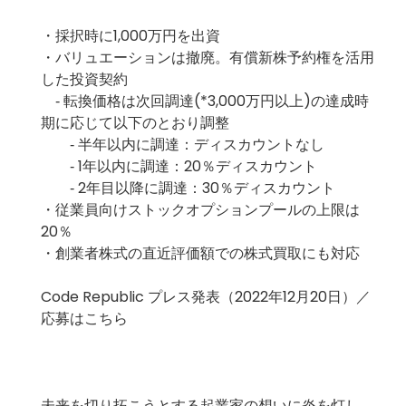
・採択時に1,000万円を出資
・バリュエーションは撤廃。有償新株予約権を活用
した投資契約
‐ 転換価格は次回調達(*3,000万円以上)の達成時
期に応じて以下のとおり調整
‐ 半年以内に調達：ディスカウントなし
‐ 1年以内に調達：20％ディスカウント
‐ 2年目以降に調達：30％ディスカウント
・従業員向けストックオプションプールの上限は
20％
・創業者株式の直近評価額での株式買取にも対応
Code Republic
プレス発表（2022年12月20日）
／
応募はこちら
未来を切り拓こうとする起業家の想いに炎を灯し、