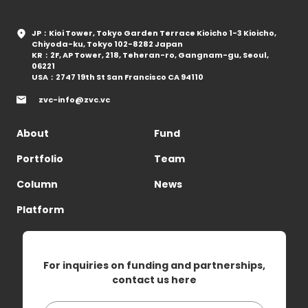
JP：Kioi Tower, Tokyo Garden Terrace Kioicho 1-3 Kioicho,
Chiyoda-ku, Tokyo 102-8282 Japan
KR：2F, AP Tower, 218, Teheran-ro, Gangnam-gu, Seoul,
06221
USA：2747 19th St San Francisco CA 94110
zvc-info@zvc.vc
About
Fund
Portfolio
Team
Column
News
Platform
For inquiries on funding and partnerships,
contact us here