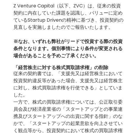
Z Venture Capital（以下、ZVC）は、従来の投資
契約に内在していた課題を認識し、バリューに定め
ているStartup Drivenの精神に基づき、投資契約の
見直しを実施しましたのでご報告いたします。
※なお、いずれも弊社がリードで投資する際の投資
条件となります。個別事情により条件が変更される
場合があることを予めご了承ください。
「経営株主に対する株式買取請求権」の削除
従来の契約書では、「支援先又は経営株主において
投資契約違反等があった場合、支援先又は経営株主
に対し、株式買取請求権を行使できる」としていま
した。
一方で、株式の買取請求権については、公正取引委
員会及び経済産業省の「
スタートアップとの事業連
携及びスタートアップへの出資に関する指針
」のな
かで、「スタートアップの起業意欲を向上させてい
く観点等から、投資契約において株式の買取請求権