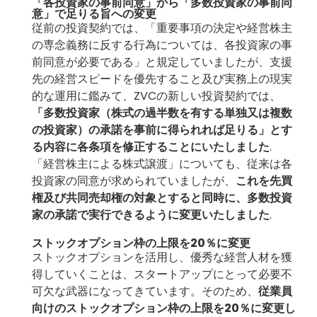
「各投資家の事前同意」から「多数投資家の事前同
意」で足りる旨への変更
従前の投資契約では、「重要事項の決定や経営株主
の専念義務に反する行為については、各投資家の事
前同意が必要である」と規定していましたが、支援
先の経営スピードを優先すること及び実務上の現実
的な運用に鑑みて、ZVCの新しい投資契約では、
「多数投資家（株式の過半数を有する単独又は複数
の投資家）の承諾を事前に得られれば足りる」とす
る内容に各条項を修正することにいたしました
.
「経営株主による株式譲渡」についても、従来は各
投資家の同意が求められていましたが、
これを先買
権及び共同売却権の対象とすると同時に、多数投資
家の承諾で実行できるように変更いたしました
.
ストックオプション枠の上限を20％に変更
ストックオプションを活用し、優秀な経営人材を獲
得していくことは、スタートアップにとって必要不
可欠な武器になってきています。そのため、
従業員
向けのストックオプション枠の上限を20％に変更し