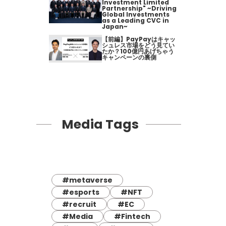
Investment Limited
Partnership" ~Driving
Global Investments
as a Leading CVC in
Japan~
【前編】PayPayはキャッ
シュレス市場をどう見てい
たか？100億円あげちゃう
キャンペーンの裏側
Media Tags
#metaverse
#esports
#NFT
#recruit
#EC
#Media
#Fintech