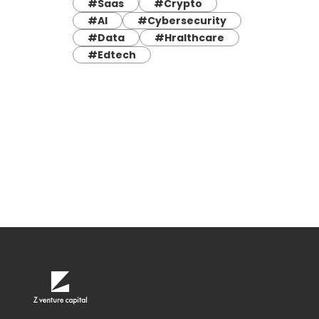
#Saas
#Crypto
#AI
#Cybersecurity
#Data
#Hralthcare
#Edtech