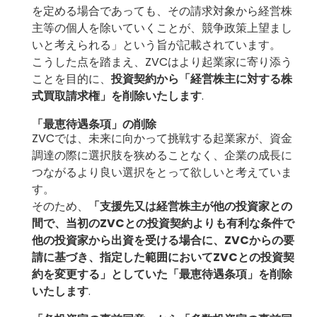
を定める場合であっても、その請求対象から経営株
主等の個人を除いていくことが、競争政策上望まし
いと考えられる」という旨が記載されています。
こうした点を踏まえ、ZVCはより起業家に寄り添う
ことを目的に、
投資契約から「経営株主に対する株
式買取請求権」を削除いたします
.
「最恵待遇条項」の削除
ZVCでは、未来に向かって挑戦する起業家が、資金
調達の際に選択肢を狭めることなく、企業の成長に
つながるより良い選択をとって欲しいと考えていま
す。
そのため、
「支援先又は経営株主が他の投資家との
間で、当初のZVCとの投資契約よりも有利な条件で
他の投資家から出資を受ける場合に
、ZVCからの要
請に基づき、指定した範囲において
ZVCとの投資契
約を変更する」としていた「最恵待遇条項」を削除
いたします
.