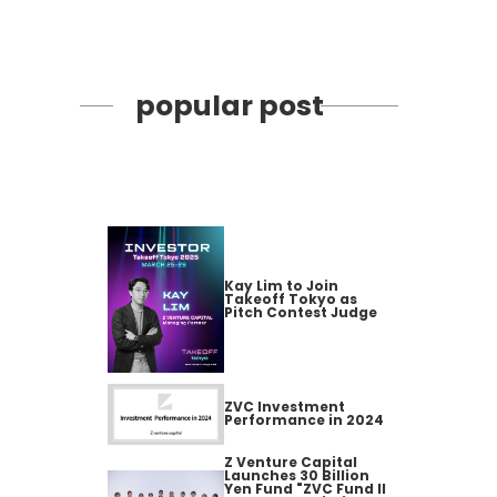
popular post
Kay Lim to Join
Takeoff Tokyo as
Pitch Contest Judge
ZVC Investment
Performance in 2024
Z Venture Capital
Launches 30 Billion
Yen Fund "ZVC Fund II