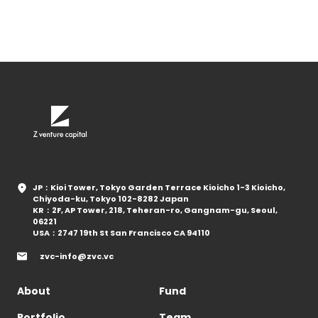
JP：Kioi Tower, Tokyo Garden Terrace Kioicho 1-3 Kioicho,
Chiyoda-ku, Tokyo 102-8282 Japan
KR：2F, AP Tower, 218, Teheran-ro, Gangnam-gu, Seoul,
06221
USA：2747 19th St San Francisco CA 94110
zvc-info@zvc.vc
About
Fund
Portfolio
Team