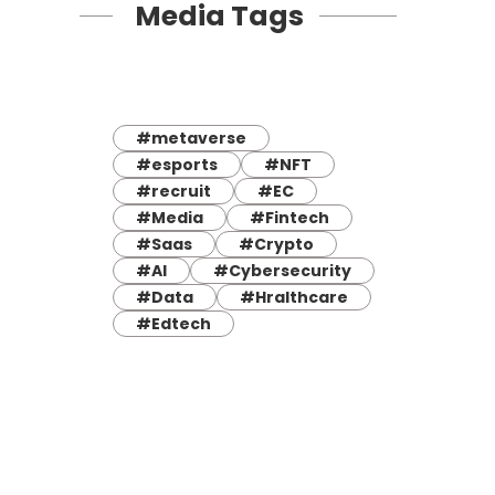
Media Tags
#metaverse
#esports
#NFT
#recruit
#EC
#Media
#Fintech
#Saas
#Crypto
#AI
#Cybersecurity
#Data
#Hralthcare
#Edtech