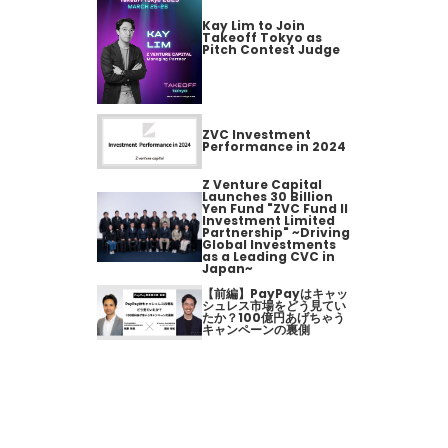
Kay Lim to Join
Takeoff Tokyo as
Pitch Contest Judge
ZVC Investment
Performance in 2024
Z Venture Capital
Launches 30 Billion
Yen Fund "ZVC Fund II
Investment Limited
Partnership" ~Driving
Global Investments
as a Leading CVC in
Japan~
【前編】PayPayはキャッ
シュレス市場をどう見てい
たか？100億円あげちゃう
キャンペーンの裏側