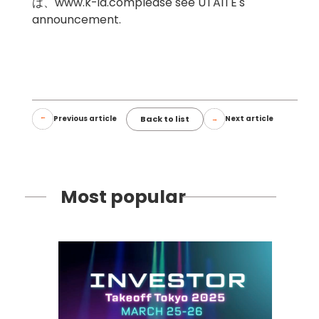
は、
www.k-id.com
please see UTAITE's
announcement.
Back to list
Previous article
Next article
Most popular