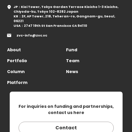
JP：Kioi Tower, Tokyo Garden Terrace Kioicho 1-3 Kioicho,
Chiyoda-ku, Tokyo 102-8282 Japan
KR：2F, AP Tower, 218, Teheran-ro, Gangnam-gu, Seoul,
06221
USA：2747 19th St San Francisco CA 94110
zvc-info@zvc.vc
About
Fund
Portfolio
Team
Column
News
Platform
For inquiries on funding and partnerships,
contact us here
Contact