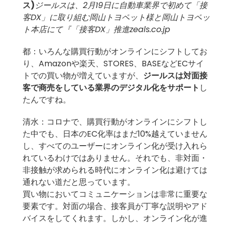
ス)
ジールスは、2月19日に自動車業界で初めて「接
客DX」に取り組む岡山トヨペット様と岡山トヨペッ
ト本店にて『「接客DX」推進
zeals.co.jp
都：いろんな購買行動がオンラインにシフトしてお
り、Amazonや楽天、STORES、BASEなどECサイ
トでの買い物が増えていますが、
ジールスは対面接
客で商売をしている業界のデジタル化をサポート
し
たんですね。
清水：コロナで、購買行動がオンラインにシフトし
た中でも、日本のEC化率はまだ10%越えていません
し、すべてのユーザーにオンライン化が受け入れら
れているわけではありません。それでも、非対面・
非接触が求められる時代にオンライン化は避けては
通れない道だと思っています。
買い物においてコミュニケーションは非常に重要な
要素です。対面の場合、接客員が丁寧な説明やアド
バイスをしてくれます。しかし、オンライン化が進