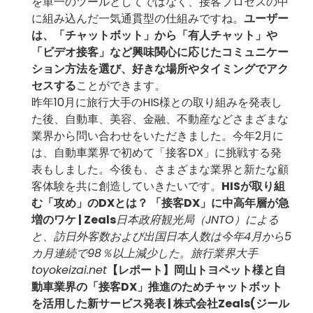
を単一のツールとしてではなく、接客プロセスの中
に組み込んだ一気通貫型の仕組みですね。
ユーザー
は、「チャットボット」から「有人チャット」や
「ビデオ接客」など興味関心に応じたコミュニケー
ション方法を選び、好きな場所やタイミングでアク
セスする
ことができます。
昨年10月に旅行大手のHIS様との取り組みを発表し
た後、自動車、美容、金融、不動産などさまざまな
業界から問い合わせをいただきました。今年2月に
は、自動車業界で初めて「接客DX」に挑戦する発
表もしました。今後も、さまざまな業界と新たな顧
客体験を共に創造していきたいです。
HISが取り組
む「攻め」のDXとは？ 「接客DX」に中高年層が急
増のワケ | Zeals
日本政府観光局（JNTO）による
と、訪日外客数および出国日本人数は今年4月から5
カ月連続で98％以上減少した。旅行業界大手
toyokeizai.net
【レポート】岡山トヨペット様と自
動車業界の「接客DX」推進のためチャットボット
を活用した新サービス発表 | 株式会社Zeals(ジール