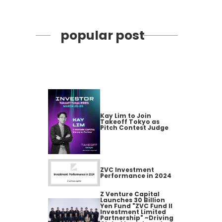
popular post
Kay Lim to Join
Takeoff Tokyo as
Pitch Contest Judge
ZVC Investment
Performance in 2024
Z Venture Capital
Launches 30 Billion
Yen Fund "ZVC Fund II
Investment Limited
Partnership" ~Driving