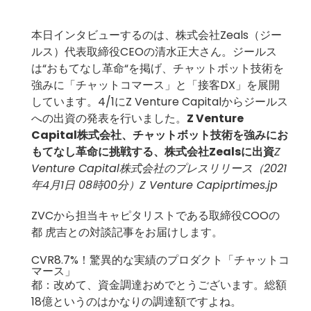
本日インタビューするのは、株式会社Zeals（ジー
ルス）代表取締役CEOの清水正大さん。ジールス
は“おもてなし革命“を掲げ、チャットボット技術を
強みに「チャットコマース」と「接客DX」を展開
しています。4/1にZ Venture Capitalからジールス
への出資の発表を行いました。
Z Venture
Capital株式会社、チャットボット技術を強みにお
もてなし革命に挑戦する、株式会社Zealsに出資
Z
Venture Capital株式会社のプレスリリース（2021
年4月1日 08時00分）Z Venture Capi
prtimes.jp
ZVCから担当キャピタリストである取締役COOの
都 虎吉との対談記事をお届けします。
CVR8.7%！驚異的な実績のプロダクト「チャットコ
マース」
都：改めて、資金調達おめでとうございます。総額
18億というのはかなりの調達額ですよね。