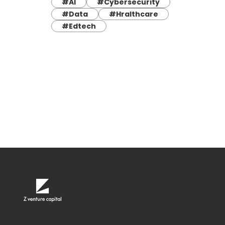
#AI
#Cybersecurity
#Data
#Hralthcare
#Edtech