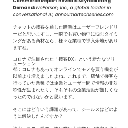
Commerce Report Reveals Skyrocketing
Demand
LivePerson, Inc., a global leader in
conversational AI, annou
martechseries.com
チャットの接客を通した購買はユーザーフレンドリ
ーだと思いますし、一瞬でも買い物中に悩むタイミ
ングがある商材なら、様々な業種で導入余地があり
ますね。
コロナで注目された「接客DX」という新たなソリ
ューション
都：コロナもあってオンラインでモノを買う機会が
以前より増えましたよね。これまで、店舗で接客を
行っていた業種では企業とユーザー間で情報の非対
称性が生まれたり、そもそもの企業活動が難しくな
ったのではないかと思います。
そこにはどういう課題があって、ジールスはどのよ
うに解決したんですか？