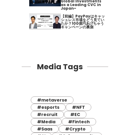
Global Investments
as a Leading CVC in
Japan~
【前編】PayPayはキャッ
シュレス市場をどう見てい
たか？100億円あげちゃう
キャンペーンの裏側
Media Tags
#metaverse
#esports
#NFT
#recruit
#EC
#Media
#Fintech
#Saas
#Crypto