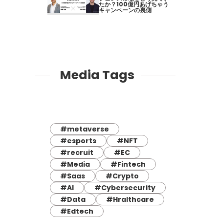
たか？100億円あげちゃう
キャンペーンの裏側
Media Tags
#metaverse
#esports
#NFT
#recruit
#EC
#Media
#Fintech
#Saas
#Crypto
#AI
#Cybersecurity
#Data
#Hralthcare
#Edtech