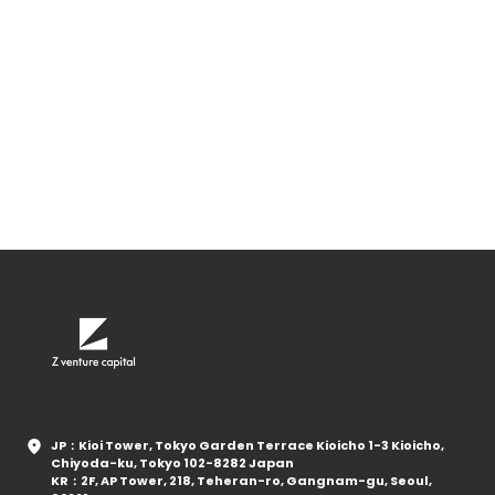
JP：Kioi Tower, Tokyo Garden Terrace Kioicho 1-3 Kioicho,
Chiyoda-ku, Tokyo 102-8282 Japan
KR：2F, AP Tower, 218, Teheran-ro, Gangnam-gu, Seoul,