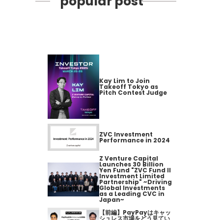
popular post
Kay Lim to Join
Takeoff Tokyo as
Pitch Contest Judge
ZVC Investment
Performance in 2024
Z Venture Capital
Launches 30 Billion
Yen Fund "ZVC Fund II
Investment Limited
Partnership" ~Driving
Global Investments
as a Leading CVC in
Japan~
【前編】PayPayはキャッ
シュレス市場をどう見てい