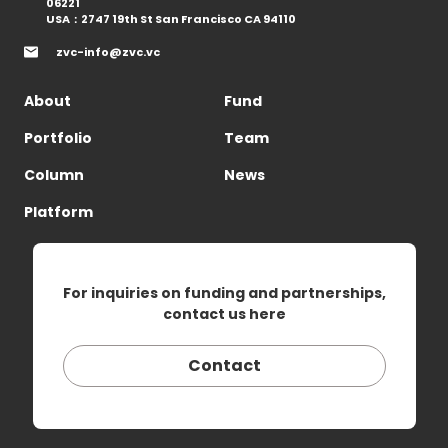
06221
USA：2747 19th St San Francisco CA 94110
zvc-info@zvc.vc
About
Fund
Portfolio
Team
Column
News
Platform
For inquiries on funding and partnerships,
contact us here
Contact