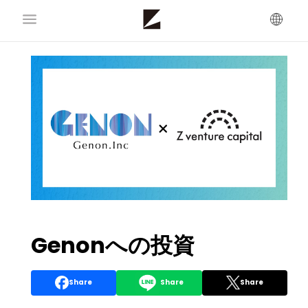
Genonへの投資
Share
Share
Share