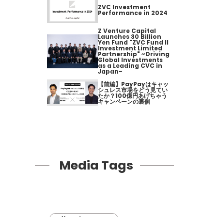
ZVC Investment
Performance in 2024
Z Venture Capital
Launches 30 Billion
Yen Fund "ZVC Fund II
Investment Limited
Partnership" ~Driving
Global Investments
as a Leading CVC in
Japan~
【前編】PayPayはキャッ
シュレス市場をどう見てい
たか？100億円あげちゃう
キャンペーンの裏側
Media Tags