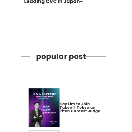
Leading CVC in Japan~
popular post
Kay Lim to Join
Takeoff Tokyo as
Pitch Contest Judge