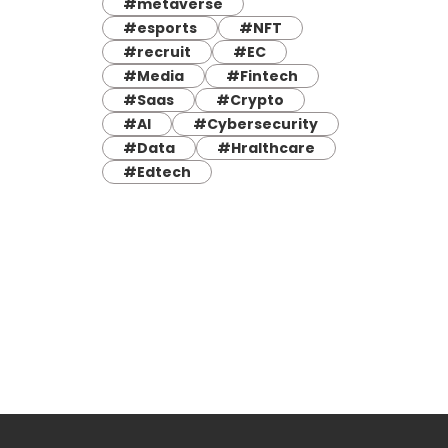
#metaverse
#esports
#NFT
#recruit
#EC
#Media
#Fintech
#Saas
#Crypto
#AI
#Cybersecurity
#Data
#Hralthcare
#Edtech