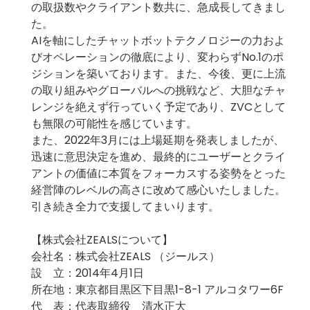
の取扱数やクライアント数共に、急成長してきまし
た。
AIを軸にしたチャットボットテクノロジーの力およ
びオペレーションの徹底により、変わらずNo.1のポ
ジションを築いております。また、今後、更に上流
の取り組みやグローバルへの挑戦など、大胆なチャ
レンジを絶えず行っていく予定であり、ZVCとして
も無限の可能性を感じています。
また、2022年3月には上場延期を発表しましたが、
迅速に意思決定を進め、最終的にユーザーとクライ
アントの価値に本質をフォーカスする姿勢をとった
経営陣のレベルの高さに改めて感心いたしました。
引き続き全力で支援してまいります。
【株式会社ZEALSについて】
会社名：株式会社ZEALS （ジールス）
設 立：2014年4月1日
所在地：東京都目黒区下目黒1-8-1 アルコタワー6F
代 表：代表取締役 清水正大