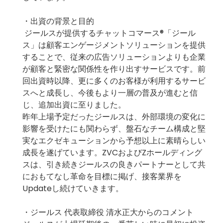
・出資の背景と目的
ジールスが提供するチャットコマース®️「ジール
ス」は顧客エンゲージメントソリューションを提供
することで、従来の広告ソリューションよりも企業
が顧客と緊密な関係性を作り出すサービスです。前
回出資時以降、更に多くのお客様が利用するサービ
スへと成長し、今後もより一層の普及が進むと信
じ、追加出資に至りました。
昨年上場予定だったジールスは、外部環境の変化に
影響を受けたにも関わらず、盤石なチーム構成と堅
実なエクゼキューションから予想以上に素晴らしい
成長を遂げています。ZVCおよびZホールディング
スは、引き続きジールスの良きパートナーとして共
におもてなし革命を目標に掲げ、接客業界を
Updateし続けていきます。
・ジールス 代表取締役 清水正大からのコメント