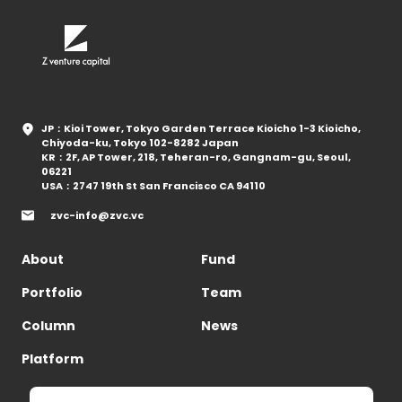
JP：Kioi Tower, Tokyo Garden Terrace Kioicho 1-3 Kioicho,
Chiyoda-ku, Tokyo 102-8282 Japan
KR：2F, AP Tower, 218, Teheran-ro, Gangnam-gu, Seoul,
06221
USA：2747 19th St San Francisco CA 94110
zvc-info@zvc.vc
About
Fund
Portfolio
Team
Column
News
Platform