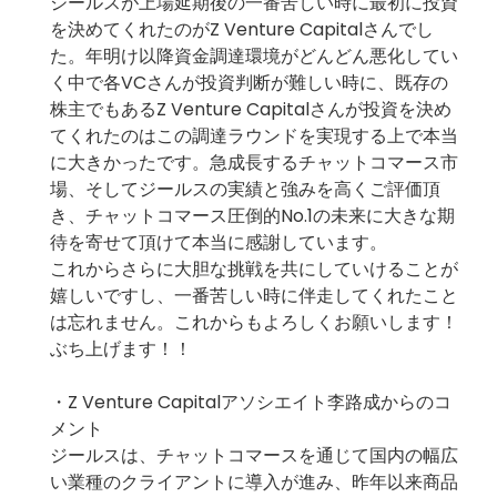
ジールスが上場延期後の一番苦しい時に最初に投資
を決めてくれたのがZ Venture Capitalさんでし
た。年明け以降資金調達環境がどんどん悪化してい
く中で各VCさんが投資判断が難しい時に、既存の
株主でもあるZ Venture Capitalさんが投資を決め
てくれたのはこの調達ラウンドを実現する上で本当
に大きかったです。急成長するチャットコマース市
場、そしてジールスの実績と強みを高くご評価頂
き、チャットコマース圧倒的No.1の未来に大きな期
待を寄せて頂けて本当に感謝しています。
これからさらに大胆な挑戦を共にしていけることが
嬉しいですし、一番苦しい時に伴走してくれたこと
は忘れません。これからもよろしくお願いします！
ぶち上げます！！
・Z Venture Capitalアソシエイト李路成からのコ
メント
ジールスは、チャットコマースを通じて国内の幅広
い業種のクライアントに導入が進み、昨年以来商品