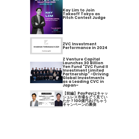
Kay Lim to Join
Takeoff Tokyo as
Pitch Contest Judge
ZVC Investment
Performance in 2024
Z Venture Capital
Launches 30 Billion
Yen Fund "ZVC Fund II
Investment Limited
Partnership" ~Driving
Global Investments
as a Leading CVC in
Japan~
【前編】PayPayはキャッ
シュレス市場をどう見てい
たか？100億円あげちゃう
キャンペーンの裏側