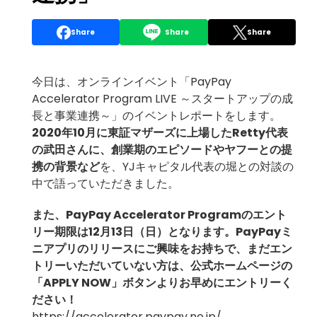
Share
Share
Share
今日は、オンラインイベント「PayPay
Accelerator Program LIVE ～スタートアップの成
長と事業連携～」のイベントレポートをします。
2020年10月に東証マザーズに上場したRetty代表
の武田さんに、創業期のエピソードやヤフーとの提
携の背景など
を、YJキャピタル代表の堀との対談の
中で語っていただきました。
また、PayPay Accelerator Programのエント
リー期限は12月13日（日）となります。PayPayミ
ニアプリのリリースにご興味をお持ちで、まだエン
トリーいただいていない方は、公式ホームページの
「APPLY NOW」ボタンよりお早めにエントリーく
ださい！
https://accelerator.paypay.ne.jp/