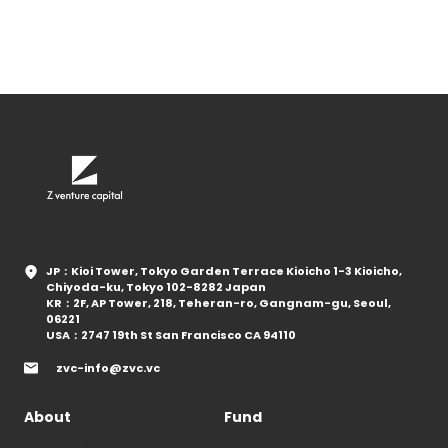
JP：Kioi Tower, Tokyo Garden Terrace Kioicho 1-3 Kioicho,
Chiyoda-ku, Tokyo 102-8282 Japan
KR：2F, AP Tower, 218, Teheran-ro, Gangnam-gu, Seoul,
06221
USA：2747 19th St San Francisco CA 94110
zvc-info@zvc.vc
About
Fund