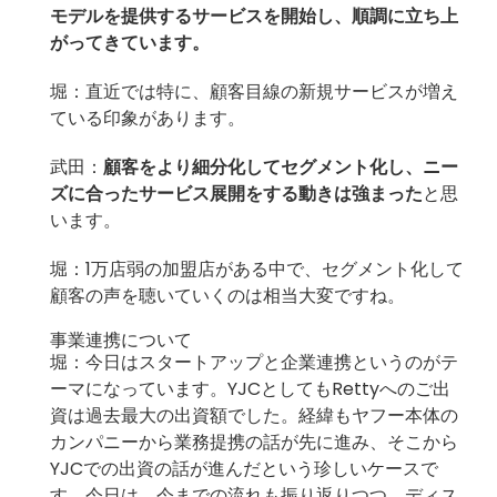
モデルを提供するサービスを開始し、順調に立ち上
がってきています。
堀：直近では特に、顧客目線の新規サービスが増え
ている印象があります。
武田：
顧客をより細分化してセグメント化し、ニー
ズに合ったサービス展開をする動きは強まった
と思
います。
堀：1万店弱の加盟店がある中で、セグメント化して
顧客の声を聴いていくのは相当大変ですね。
事業連携について
堀：今日はスタートアップと企業連携というのがテ
ーマになっています。YJCとしてもRettyへのご出
資は過去最大の出資額でした。経緯もヤフー本体の
カンパニーから業務提携の話が先に進み、そこから
YJCでの出資の話が進んだという珍しいケースで
す。今日は、今までの流れも振り返りつつ、ディス