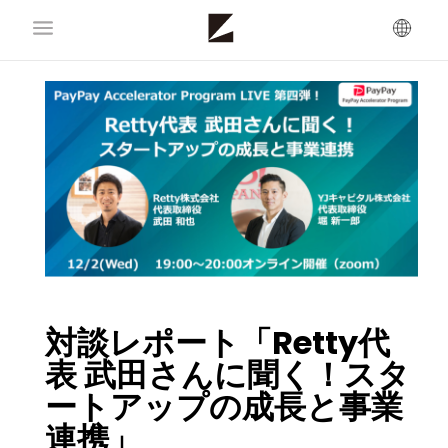
対談レポート「Retty代
表 武田さんに聞く！スタ
ートアップの成長と事業
連携」