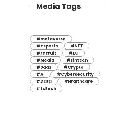
Media Tags
#metaverse
#esports
#NFT
#recruit
#EC
#Media
#Fintech
#Saas
#Crypto
#AI
#Cybersecurity
#Data
#Hralthcare
#Edtech