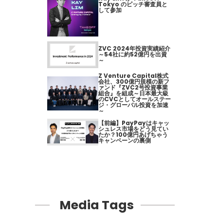
Tokyo のピッチ審査員と
して参加
ZVC 2024年投資実績紹介
～54社に約52億円を出資
～
Z Venture Capital株式
会社、300億円規模の新フ
ァンド『ZVC2号投資事業
組合』を組成～日本最大級
のCVCとしてオールステー
ジ・グローバル投資を加速
～
【前編】PayPayはキャッ
シュレス市場をどう見てい
たか？100億円あげちゃう
キャンペーンの裏側
Media Tags