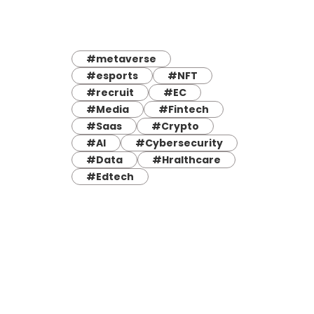
#metaverse
#esports
#NFT
#recruit
#EC
#Media
#Fintech
#Saas
#Crypto
#AI
#Cybersecurity
#Data
#Hralthcare
#Edtech