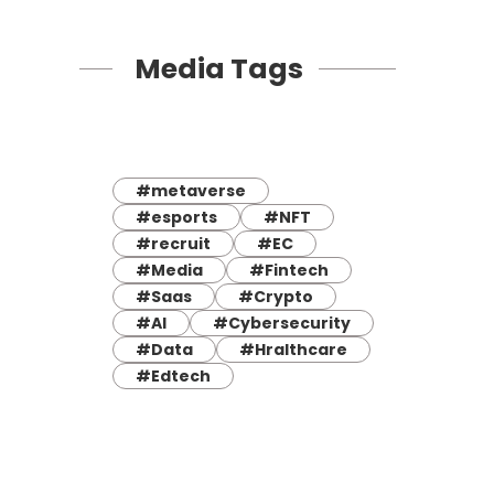
Media Tags
#metaverse
#esports
#NFT
#recruit
#EC
#Media
#Fintech
#Saas
#Crypto
#AI
#Cybersecurity
#Data
#Hralthcare
#Edtech