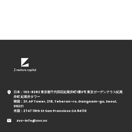
日本：102-8282 東京都千代田区紀尾井町1番3号 東京ガーデンテラス紀尾
井町 紀尾井タワー
韓国：2F, AP Tower, 218, Teheran-ro, Gangnam-gu, Seoul,
06221
米国：2747 19th St San Francisco CA 94110
zvc-info@zvc.vc