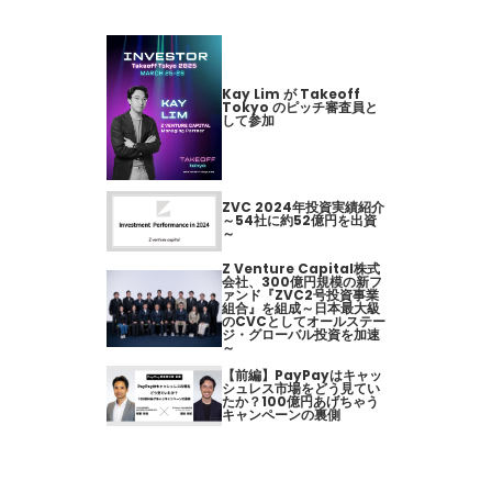
Kay Lim が Takeoff
Tokyo のピッチ審査員と
して参加
ZVC 2024年投資実績紹介
～54社に約52億円を出資
～
Z Venture Capital株式
会社、300億円規模の新フ
ァンド『ZVC2号投資事業
組合』を組成～日本最大級
のCVCとしてオールステー
ジ・グローバル投資を加速
～
【前編】PayPayはキャッ
シュレス市場をどう見てい
たか？100億円あげちゃう
キャンペーンの裏側