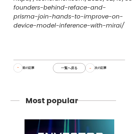
founders-behind-reface-and-
prisma-join-hands-to-improve-on-
device-model-inference-with-mirai/
一覧へ戻る
前の記事
次の記事
Most popular