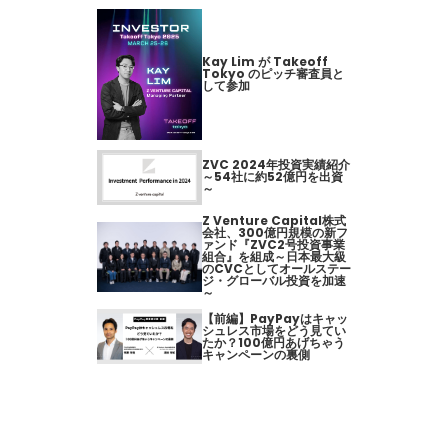
Kay Lim が Takeoff
Tokyo のピッチ審査員と
して参加
ZVC 2024年投資実績紹介
～54社に約52億円を出資
～
Z Venture Capital株式
会社、300億円規模の新フ
ァンド『ZVC2号投資事業
組合』を組成～日本最大級
のCVCとしてオールステー
ジ・グローバル投資を加速
～
【前編】PayPayはキャッ
シュレス市場をどう見てい
たか？100億円あげちゃう
キャンペーンの裏側