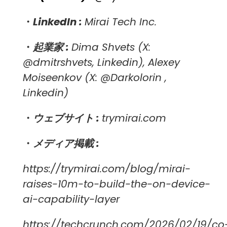
・
LinkedIn :
Mirai Tech Inc.
・
起業家 :
Dima Shvets (X:
@
dmitrshvets
,
Linkedin
), Alexey
Moiseenkov (X: @
Darkolorin
,
Linkedin
)
・
ウェブサイト :
trymirai.com
・
メディア掲載 :
https://trymirai.com/blog/mirai-
raises-10m-to-build-the-on-device-
ai-capability-layer
https://techcrunch.com/2026/02/19/co