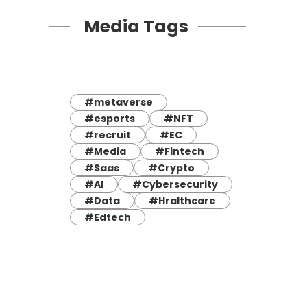
Media Tags
#metaverse
#esports
#NFT
#recruit
#EC
#Media
#Fintech
#Saas
#Crypto
#AI
#Cybersecurity
#Data
#Hralthcare
#Edtech