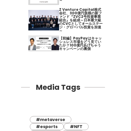
～
Z Venture Capital株式
会社、300億円規模の新フ
ァンド『ZVC2号投資事業
組合』を組成～日本最大級
のCVCとしてオールステー
ジ・グローバル投資を加速
～
【前編】PayPayはキャッ
シュレス市場をどう見てい
たか？100億円あげちゃう
キャンペーンの裏側
Media Tags
#metaverse
#esports
#NFT