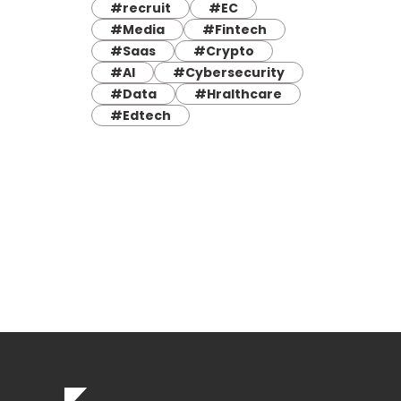
#recruit
#EC
#Media
#Fintech
#Saas
#Crypto
#AI
#Cybersecurity
#Data
#Hralthcare
#Edtech