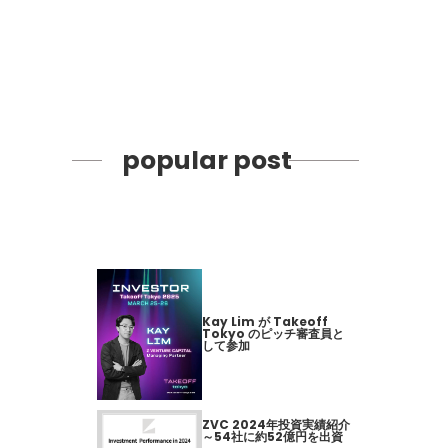
popular post
Kay Lim が Takeoff
Tokyo のピッチ審査員と
して参加
ZVC 2024年投資実績紹介
～54社に約52億円を出資