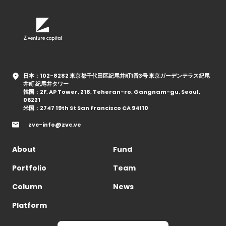
日本：102-8282 東京都千代田区紀尾井町1番3号 東京ガーデンテラス紀尾
井町 紀尾井タワー
韓国：2F, AP Tower, 218, Teheran-ro, Gangnam-gu, Seoul,
06221
米国：2747 19th St San Francisco CA 94110
zvc-info@zvc.vc
About
Fund
Portfolio
Team
Column
News
Platform