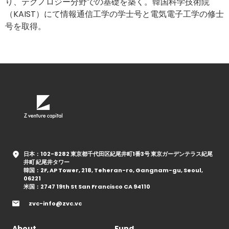
り、テクノロジー分野での基礎を築く。韓国科学技術院
（KAIST）にて情報通信工学の学士号と電気電子工学の修士
号を取得。
日本：102-8282 東京都千代田区紀尾井町1番3号 東京ガーデンテラス紀尾
井町 紀尾井タワー
韓国：2F, AP Tower, 218, Teheran-ro, Gangnam-gu, Seoul,
06221
米国：2747 19th St San Francisco CA 94110
zvc-info@zvc.vc
About
Fund