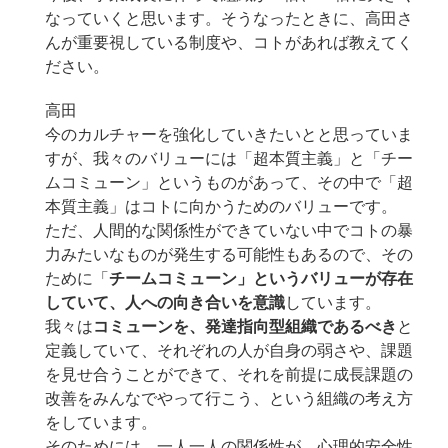
なっていくと思います。そうなったときに、高田さ
んが重要視している制度や、コトがあれば教えてく
ださい。
高田
今のカルチャーを強化していきたいとと思っていま
すが、我々のバリューには「超本質主義」と「チー
ムコミューン」というものがあって、その中で「超
本質主義」はコトに向かうためのバリューです。
ただ、人間的な関係性ができていない中でコトの暴
力みたいなものが発生する可能性もあるので、その
ために「
チームコミューン」というバリューが存在
していて、人への向き合いを意識
しています。
我々は
コミューンを、発達指向型組織であるべき
と
定義していて、それぞれの人が自身の弱さや、課題
を見せ合うことができて、それを前提に成長課題の
改善をみんなでやって行こう、という組織の考え方
をしています。
そのためには、一人一人の関係性が、心理的安全性