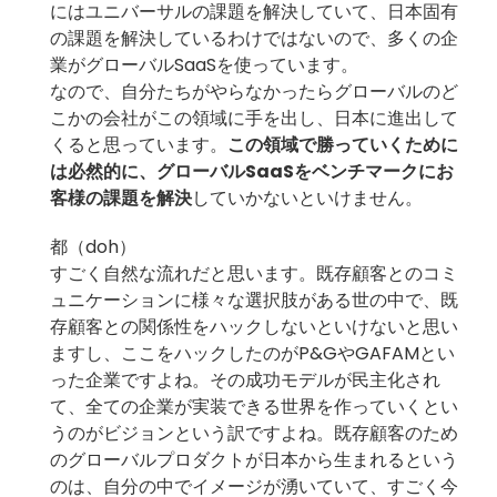
にはユニバーサルの課題を解決していて、日本固有
の課題を解決しているわけではないので、多くの企
業がグローバルSaaSを使っています。
なので、自分たちがやらなかったらグローバルのど
こかの会社がこの領域に手を出し、日本に進出して
くると思っています。
この領域で勝っていくために
は必然的に、グローバルSaaSをベンチマークにお
客様の課題を解決
していかないといけません。
都（doh）
すごく自然な流れだと思います。既存顧客とのコミ
ュニケーションに様々な選択肢がある世の中で、既
存顧客との関係性をハックしないといけないと思い
ますし、ここをハックしたのがP&GやGAFAMとい
った企業ですよね。その成功モデルが民主化され
て、全ての企業が実装できる世界を作っていくとい
うのがビジョンという訳ですよね。既存顧客のため
のグローバルプロダクトが日本から生まれるという
のは、自分の中でイメージが湧いていて、すごく今