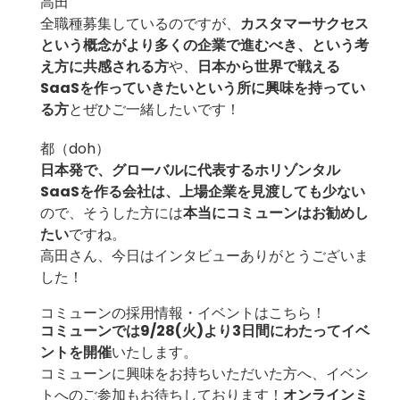
高田
全職種募集しているのですが、
カスタマーサクセス
という概念がより多くの企業で進むべき、という考
え方に共感される方
や、
日本から世界で戦える
SaaSを作っていきたいという所に興味を持ってい
る方
とぜひご一緒したいです！
都（doh）
日本発で、グローバルに代表するホリゾンタル
SaaSを作る会社は、上場企業を見渡しても少ない
ので、そうした方には
本当にコミューンはお勧めし
たい
ですね。
高田さん、今日はインタビューありがとうございま
した！
コミューンの採用情報・イベントはこちら！
コミューンでは9/28(火)より3日間にわたってイベ
ントを開催
いたします。
コミューンに興味をお持ちいただいた方へ、イベン
トへのご参加もお待ちしております！
オンラインミ