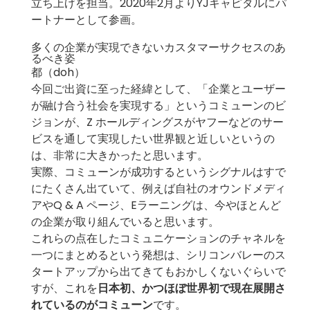
立ち上げを担当。2020年2月よりYJキャピタルにパ
ートナーとして参画。
多くの企業が実現できないカスタマーサクセスのあ
るべき姿
都（doh）
今回ご出資に至った経緯として、「企業とユーザー
が融け合う社会を実現する」というコミューンのビ
ジョンが、Z ホールディングスがヤフーなどのサー
ビスを通して実現したい世界観と近しいというの
は、非常に大きかったと思います。
実際、コミューンが成功するというシグナルはすで
にたくさん出ていて、例えば自社のオウンドメディ
アやQ & A ページ、Eラーニングは、今やほとんど
の企業が取り組んでいると思います。
これらの点在したコミュニケーションのチャネルを
一つにまとめるという発想は、シリコンバレーのス
タートアップから出てきてもおかしくないぐらいで
すが、これを
日本初、かつほぼ世界初で現在展開さ
れているのがコミューン
です。