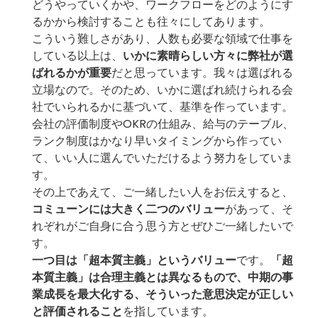
どうやっていくかや、ワークフローをどのようにす
るかから検討することも往々にしてあります。
こういう難しさがあり、人数も必要な領域で仕事を
している以上は、
いかに素晴らしい方々に弊社が選
ばれるかが重要
だと思っています。我々は選ばれる
立場なので。そのため、いかに選ばれ続けられる会
社でいられるかに基づいて、基準を作っています。
会社の評価制度やOKRの仕組み、給与のテーブル、
ランク制度はかなり早いタイミングから作ってい
て、いい人に選んでいただけるよう努力をしていま
す。
その上であえて、ご一緒したい人をお伝えすると、
コミューンには大きく二つのバリュー
があって、そ
れぞれがご自身に合う思う方とぜひご一緒したいで
す。
一つ目は「超本質主義」というバリュー
です。
「超
本質主義」は合理主義とは異なるもので、中期の事
業成長を最大化する、そういった意思決定が正しい
と評価されること
を指しています。