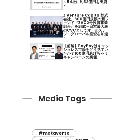
～54社に約52億円を出資
～
Z Venture Capital株式
会社、300億円規模の新フ
ァンド『ZVC2号投資事業
組合』を組成～日本最大級
のCVCとしてオールステー
ジ・グローバル投資を加速
～
【前編】PayPayはキャッ
シュレス市場をどう見てい
たか？100億円あげちゃう
キャンペーンの裏側
Media Tags
#metaverse