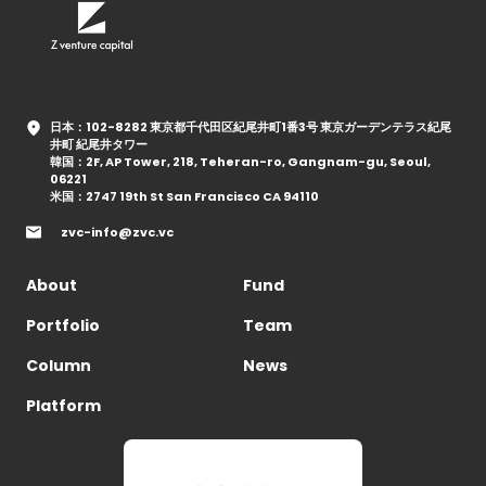
日本：102-8282 東京都千代田区紀尾井町1番3号 東京ガーデンテラス紀尾
井町 紀尾井タワー
韓国：2F, AP Tower, 218, Teheran-ro, Gangnam-gu, Seoul,
06221
米国：2747 19th St San Francisco CA 94110
zvc-info@zvc.vc
About
Fund
Portfolio
Team
Column
News
Platform