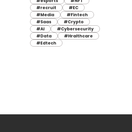
#esports
#NFT
#recruit
#EC
#Media
#Fintech
#Saas
#Crypto
#AI
#Cybersecurity
#Data
#Hralthcare
#Edtech