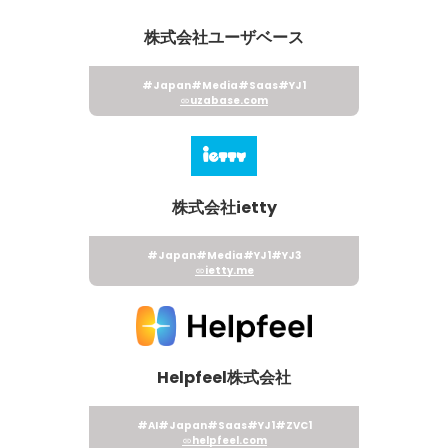
株式会社ユーザベース
#Japan
#Media
#Saas
#YJ1
uzabase.com
株式会社ietty
#Japan
#Media
#YJ1
#YJ3
ietty.me
Helpfeel株式会社
#AI
#Japan
#Saas
#YJ1
#ZVC1
helpfeel.com