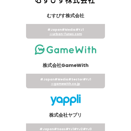
むすびす株式会社
#Japan
#Media
#YJ1
urban-funes.com
株式会社GameWith
#Japan
#Media
#Sector
#YJ1
gamewith.co.jp
株式会社ヤプリ
#Japan
#Saas
#YJ1
#YJ2
#YJ3