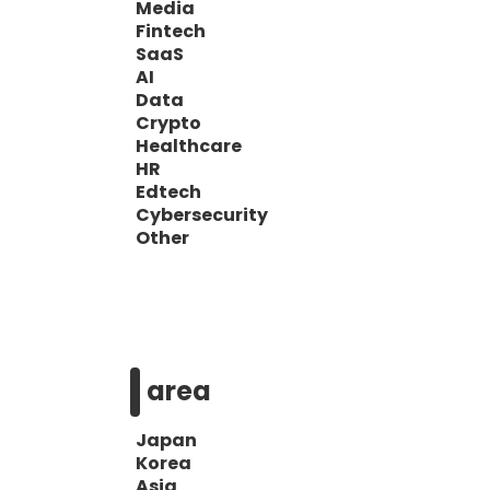
Media
Fintech
SaaS
AI
Data
Crypto
Healthcare
HR
Edtech
Cybersecurity
Other
area
Japan
Korea
Asia