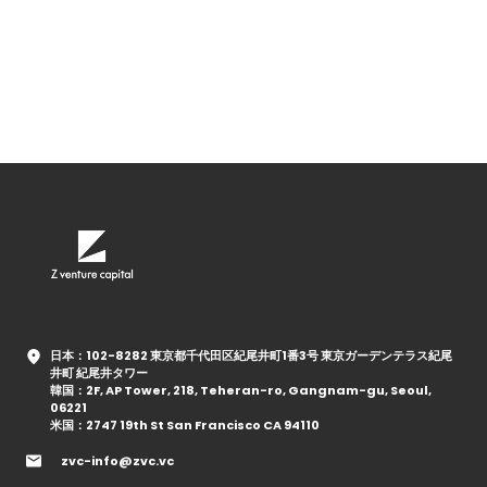
日本：102-8282 東京都千代田区紀尾井町1番3号 東京ガーデンテラス紀尾
井町 紀尾井タワー
韓国：2F, AP Tower, 218, Teheran-ro, Gangnam-gu, Seoul,
06221
米国：2747 19th St San Francisco CA 94110
zvc-info@zvc.vc