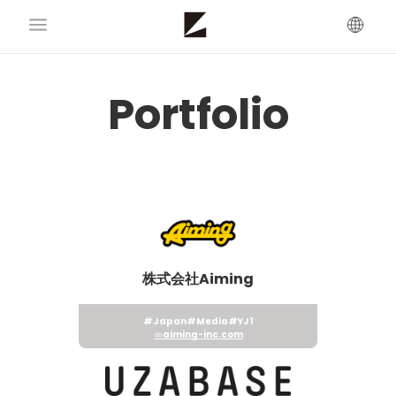
Portfolio
株式会社Aiming
#Japan
#Media
#YJ1
aiming-inc.com