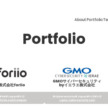
About
Portfolio
T
Portfolio
GMOサイバーセキュリティ
株式会社foriio
byイエラエ株式会社
#HR
#Japan
#YJ2
#Cybersecurity
#Japan
#YJ2
#YJ3
foriio.com/compan
gmo-cybersecurity.com