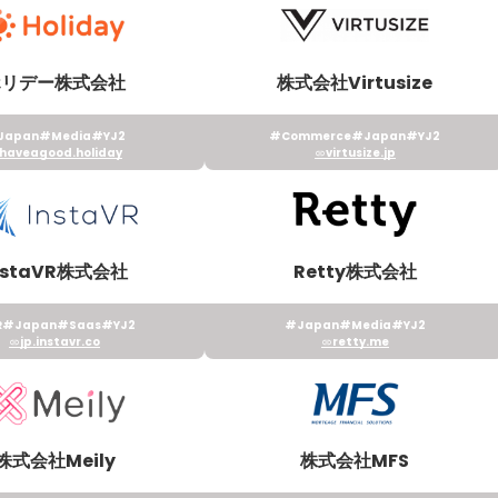
ホリデー株式会社
株式会社Virtusize
Japan
#Media
#YJ2
#Commerce
#Japan
#YJ2
haveagood.holiday
virtusize.jp
nstaVR株式会社
Retty株式会社
R
#Japan
#Saas
#YJ2
#Japan
#Media
#YJ2
jp.instavr.co
retty.me
株式会社Meily
株式会社MFS