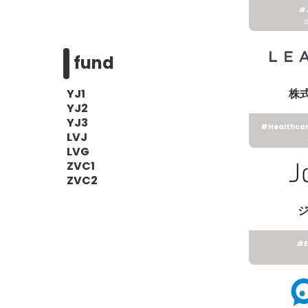
#
fund
YJ1
株式
YJ2
YJ3
#Healthca
LVJ
LVG
ZVC1
ZVC2
#E