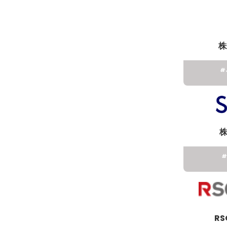
株
#
株
#
RS