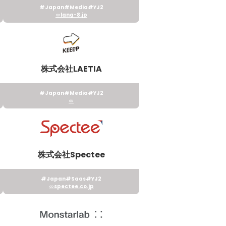
#Japan
#Media
#YJ2
lang-8.jp
株式会社LAETIA
#Japan
#Media
#YJ2
株式会社Spectee
#Japan
#Saas
#YJ2
spectee.co.jp