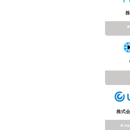
株
#
株式
#Jap