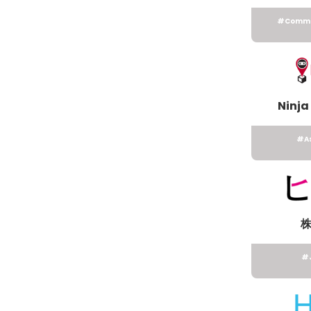
#Comme
Ninja 
#As
#