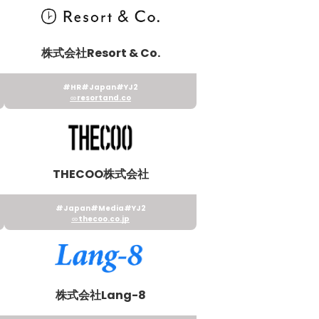
株式会社Resort & Co.
#HR
#Japan
#YJ2
resortand.co
THECOO株式会社
#Japan
#Media
#YJ2
thecoo.co.jp
株式会社Lang-8