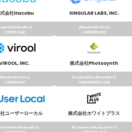
式会社Hacobu
SINGULAR LABS, INC.
Japan
#Saas
#YJ2
#Media
#US
#YJ2
movo.co.jp
singular.net
VIROOL, INC.
株式会社Photosynth
#Media
#US
#YJ2
#Japan
#LVJ
#Saas
#YJ2
virool.com
photosynth.co.jp
会社ユーザーローカル
株式会社ホワイトプラス
an
#Media
#Saas
#YJ2
#Commerce
#Japan
#YJ2
userlocal.jp
wh-plus.co.jp