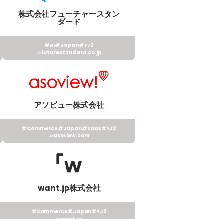
株式会社フューチャースタン
ダード
#AI
#Japan
#YJ2
futurestandard.co.jp
アソビュー株式会社
#Commerce
#Japan
#Saas
#YJ2
asoview.com
want.jp株式会社
#Commerce
#Japan
#YJ2
want.jp