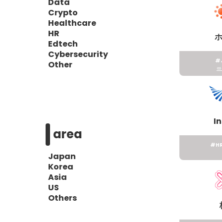
Data
Crypto
Healthcare
HR
Edtech
Cybersecurity
#
Other
I
area
#H
Japan
Korea
Asia
US
Others