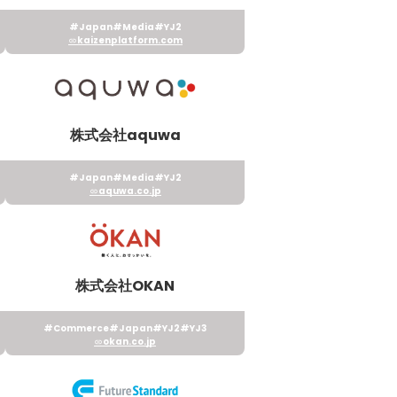
#Japan
#Media
#YJ2
kaizenplatform.com
株式会社aquwa
#Japan
#Media
#YJ2
aquwa.co.jp
株式会社OKAN
#Commerce
#Japan
#YJ2
#YJ3
okan.co.jp