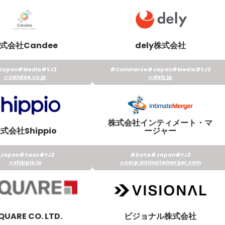
式会社Candee
dely株式会社
Japan
#Media
#YJ2
#Commerce
#Japan
#Media
#YJ2
candee.co.jp
dely.jp
株式会社インティメート・マ
式会社Shippio
ージャー
Japan
#Saas
#YJ2
#Data
#Japan
#YJ2
shippio.io
corp.intimatemerger.com
QUARE CO. LTD.
ビジョナル株式会社