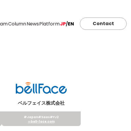
Contact
eam
Column
News
Platform
JP
/
EN
ベルフェイス株式会社
#Japan
#Saas
#YJ2
bell-face.com