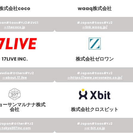
株式会社coco
waaq株式会社
pan
#Saas
#YJ2
#ZVC1
#Japan
#Saas
#YJ2
thecoco.jp
link.waaq.jp/
17LIVE INC.
株式会社ゼロワン
Media
#Others
#YJ2
#Japan
#Saas
#YJ2
about.17.live
https://www.zerooneinc.co.jp/
ョーサンマルナナ株式
会社
株式会社クロスビット
Japan
#Other
#YJ2
#Japan
#Saas
#YJ2
tokyo307inc.com
x-bit.co.jp