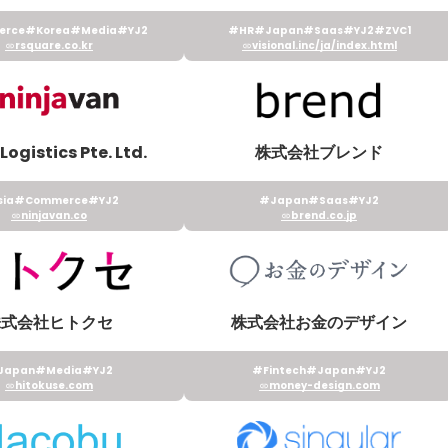
rce
#Korea
#Media
#YJ2
#HR
#Japan
#Saas
#YJ2
#ZVC1
rsquare.co.kr
visional.inc/ja/index.html
Logistics Pte. Ltd.
株式会社ブレンド
ia
#Commerce
#YJ2
#Japan
#Saas
#YJ2
ninjavan.co
brend.co.jp
株式会社ヒトクセ
株式会社お金のデザイン
Japan
#Media
#YJ2
#Fintech
#Japan
#YJ2
hitokuse.com
money-design.com