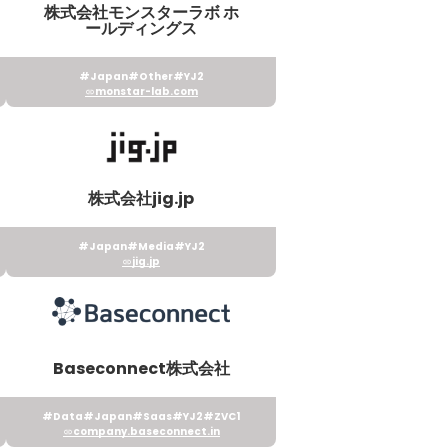
株式会社モンスターラボ ホ
ールディングス
#Japan
#Other
#YJ2
monstar-lab.com
株式会社jig.jp
#Japan
#Media
#YJ2
jig.jp
Baseconnect株式会社
#Data
#Japan
#Saas
#YJ2
#ZVC1
company.baseconnect.in