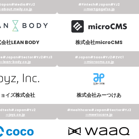
Japan
#Media
#YJ2
#Fintech
#Japan
#YJ2
about.meily.co.jp
mortgagefss.jp
会社LEAN BODY
株式会社microCMS
re
#Japan
#Sector
#YJ2
#YJ3
#Japan
#Saas
#YJ2
#ZVC1
lean-body.co.jp
microcms.co.jp
ジョイズ株式会社
株式会社みーつけあ
dtech
#Japan
#YJ2
#Healthcare
#Japan
#Sector
#YJ2
joyz.co.jp
meetscare.jp