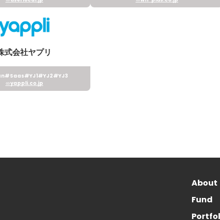
株式会社ヤプリ
an
#Saas
#YJ1
#YJ2
#YJ3
yappli.co.jp
About
Fund
Portfo