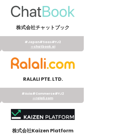
株式会社チャットブック
#Japan
#Saas
#YJ2
chatbook.ai
RALALI PTE. LTD.
#Asia
#Commerce
#YJ2
ralali.com
株式会社Kaizen Platform