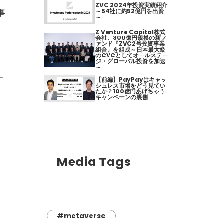
ZVC 2024年投資実績紹介
～54社に約52億円を出資
事
～
Z Venture Capital株式
会社、300億円規模の新フ
ァンド『ZVC2号投資事業
組合』を組成～日本最大級
のCVCとしてオールステー
ジ・グローバル投資を加速
～
【前編】PayPayはキャッ
シュレス市場をどう見てい
たか？100億円あげちゃう
キャンペーンの裏側
Media Tags
#metaverse