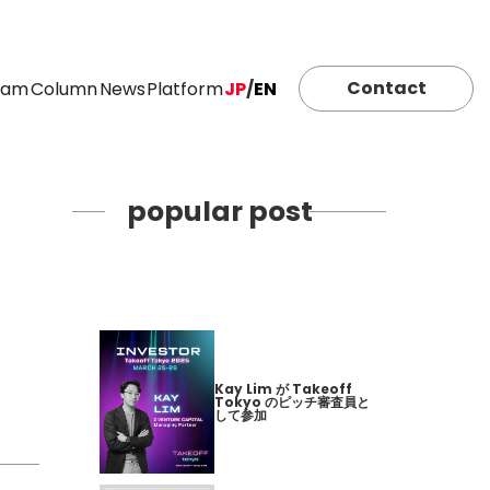
Contact
eam
Column
News
Platform
JP
/
EN
popular post
Kay Lim が Takeoff
Tokyo のピッチ審査員と
して参加