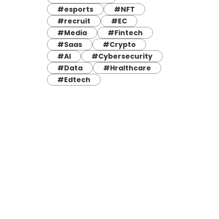
#esports
#NFT
#recruit
#EC
#Media
#Fintech
#Saas
#Crypto
#AI
#Cybersecurity
#Data
#Hralthcare
#Edtech