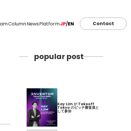
Contact
eam
Column
News
Platform
JP
/
EN
popular post
Kay Lim が Takeoff
Tokyo のピッチ審査員と
して参加