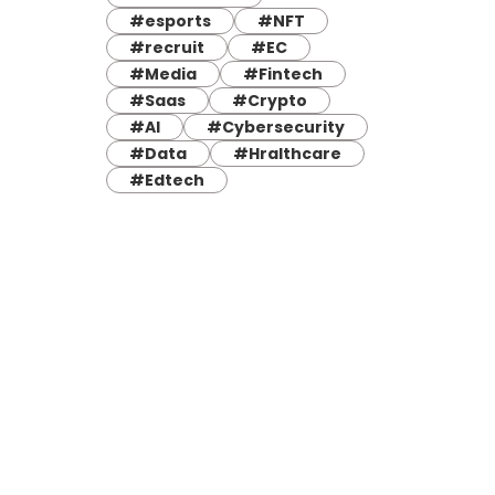
#esports
#NFT
#recruit
#EC
#Media
#Fintech
#Saas
#Crypto
#AI
#Cybersecurity
#Data
#Hralthcare
#Edtech