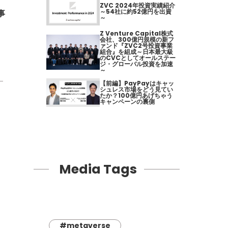
ZVC 2024年投資実績紹介
～54社に約52億円を出資
事
～
Z Venture Capital株式
会社、300億円規模の新フ
ァンド『ZVC2号投資事業
組合』を組成～日本最大級
のCVCとしてオールステー
ジ・グローバル投資を加速
～
【前編】PayPayはキャッ
シュレス市場をどう見てい
たか？100億円あげちゃう
キャンペーンの裏側
Media Tags
#metaverse