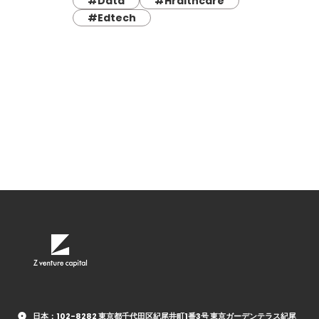
#Data
#Hralthcare
#Edtech
日本：102-8282 東京都千代田区紀尾井町1番3号 東京ガーデンテラス紀尾