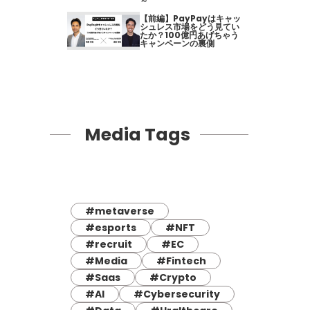
～
【前編】PayPayはキャッ
シュレス市場をどう見てい
たか？100億円あげちゃう
キャンペーンの裏側
Media Tags
#metaverse
#esports
#NFT
#recruit
#EC
#Media
#Fintech
#Saas
#Crypto
#AI
#Cybersecurity