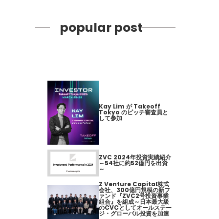
popular post
Kay Lim が Takeoff
Tokyo のピッチ審査員と
して参加
ZVC 2024年投資実績紹介
～54社に約52億円を出資
～
Z Venture Capital株式
会社、300億円規模の新フ
ァンド『ZVC2号投資事業
組合』を組成～日本最大級
のCVCとしてオールステー
ジ・グローバル投資を加速