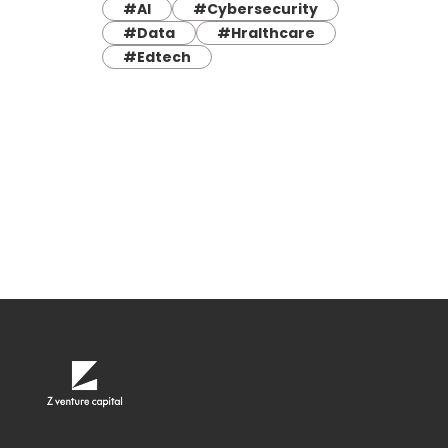
#AI
#Cybersecurity
#Data
#Hralthcare
#Edtech