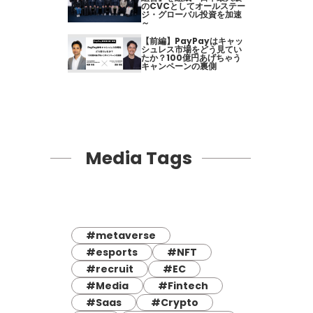
のCVCとしてオールステー
ジ・グローバル投資を加速
～
【前編】PayPayはキャッ
シュレス市場をどう見てい
たか？100億円あげちゃう
キャンペーンの裏側
Media Tags
#metaverse
#esports
#NFT
#recruit
#EC
#Media
#Fintech
#Saas
#Crypto