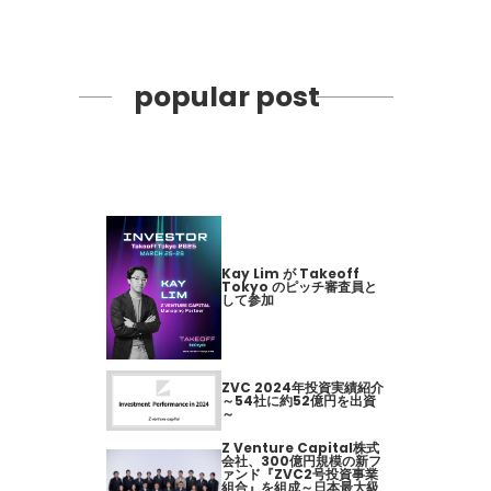
popular post
Kay Lim が Takeoff
Tokyo のピッチ審査員と
して参加
ZVC 2024年投資実績紹介
～54社に約52億円を出資
～
Z Venture Capital株式
会社、300億円規模の新フ
ァンド『ZVC2号投資事業
組合』を組成～日本最大級