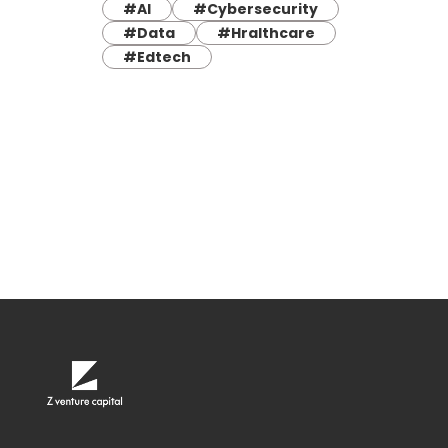
#AI
#Cybersecurity
#Data
#Hralthcare
#Edtech