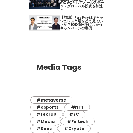
のCVCとしてオールステー
ジ・グローバル投資を加速
～
【前編】PayPayはキャッ
シュレス市場をどう見てい
たか？100億円あげちゃう
キャンペーンの裏側
Media Tags
#metaverse
#esports
#NFT
#recruit
#EC
#Media
#Fintech
#Saas
#Crypto