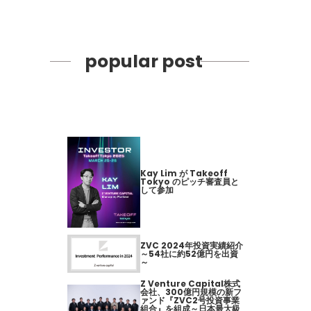
popular post
Kay Lim が Takeoff
Tokyo のピッチ審査員と
して参加
ZVC 2024年投資実績紹介
～54社に約52億円を出資
～
Z Venture Capital株式
会社、300億円規模の新フ
ァンド『ZVC2号投資事業
組合』を組成～日本最大級