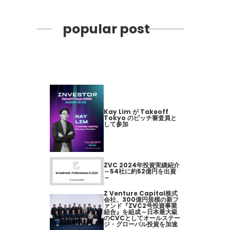
popular post
Kay Lim が Takeoff
Tokyo のピッチ審査員と
して参加
ZVC 2024年投資実績紹介
～54社に約52億円を出資
～
Z Venture Capital株式
会社、300億円規模の新フ
ァンド『ZVC2号投資事業
組合』を組成～日本最大級
のCVCとしてオールステー
ジ・グローバル投資を加速