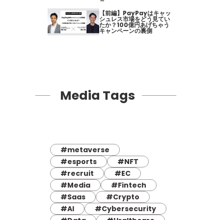
～
【前編】PayPayはキャッ
シュレス市場をどう見てい
たか？100億円あげちゃう
キャンペーンの裏側
Media Tags
#metaverse
#esports
#NFT
#recruit
#EC
#Media
#Fintech
#Saas
#Crypto
#AI
#Cybersecurity