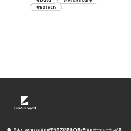
#Data
#Hralthcare
#Edtech
日本：102-8282 東京都千代田区紀尾井町1番3号 東京ガーデンテラス紀尾