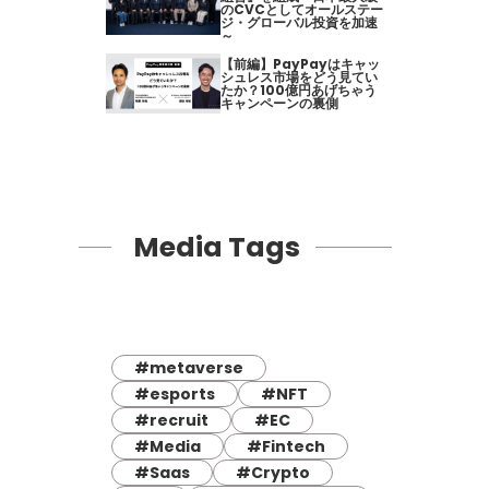
のCVCとしてオールステー
ジ・グローバル投資を加速
～
【前編】PayPayはキャッ
シュレス市場をどう見てい
たか？100億円あげちゃう
キャンペーンの裏側
Media Tags
#metaverse
#esports
#NFT
#recruit
#EC
#Media
#Fintech
#Saas
#Crypto