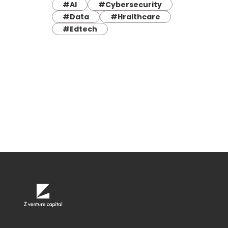
#AI
#Cybersecurity
#Data
#Hralthcare
#Edtech