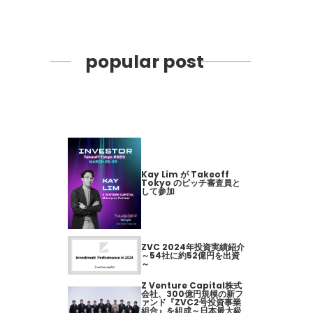
popular post
Kay Lim が Takeoff
Tokyo のピッチ審査員と
して参加
ZVC 2024年投資実績紹介
～54社に約52億円を出資
～
Z Venture Capital株式
会社、300億円規模の新フ
ァンド『ZVC2号投資事業
組合』を組成～日本最大級