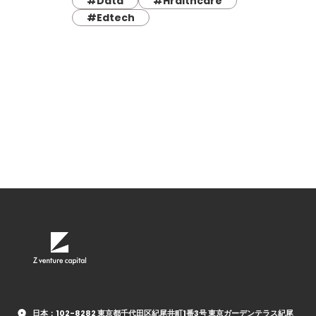
#Data
#Hralthcare
#Edtech
日本：102-8282 東京都千代田区紀尾井町1番3号 東京ガーデンテラス紀尾