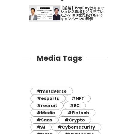
～
【前編】PayPayはキャッ
シュレス市場をどう見てい
たか？100億円あげちゃう
キャンペーンの裏側
Media Tags
#metaverse
#esports
#NFT
#recruit
#EC
#Media
#Fintech
#Saas
#Crypto
#AI
#Cybersecurity