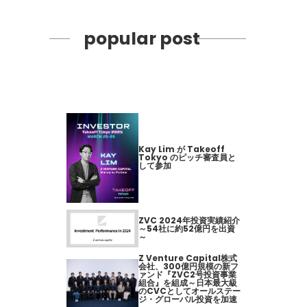
popular post
Kay Lim が Takeoff
Tokyo のピッチ審査員と
して参加
ZVC 2024年投資実績紹介
～54社に約52億円を出資
～
Z Venture Capital株式
会社、300億円規模の新フ
ァンド『ZVC2号投資事業
組合』を組成～日本最大級
のCVCとしてオールステー
ジ・グローバル投資を加速