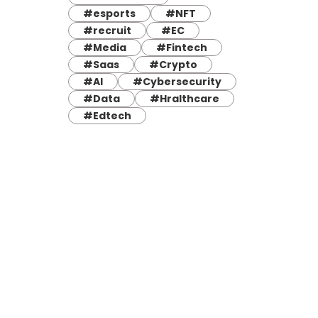
#esports
#NFT
#recruit
#EC
#Media
#Fintech
#Saas
#Crypto
#AI
#Cybersecurity
#Data
#Hralthcare
#Edtech