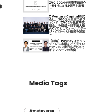
ZVC 2024年投資実績紹介
～54社に約52億円を出資
事
～
Z Venture Capital株式
会社、300億円規模の新フ
ァンド『ZVC2号投資事業
組合』を組成～日本最大級
のCVCとしてオールステー
ジ・グローバル投資を加速
～
【前編】PayPayはキャッ
シュレス市場をどう見てい
たか？100億円あげちゃう
キャンペーンの裏側
Media Tags
#metaverse