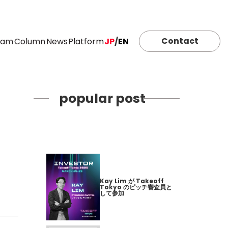
Contact
eam
Column
News
Platform
JP
/
EN
popular post
Kay Lim が Takeoff
Tokyo のピッチ審査員と
して参加