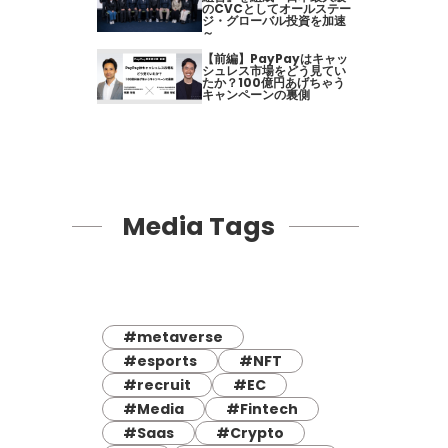
のCVCとしてオールステー
ジ・グローバル投資を加速
～
【前編】PayPayはキャッ
シュレス市場をどう見てい
たか？100億円あげちゃう
キャンペーンの裏側
Media Tags
#metaverse
#esports
#NFT
#recruit
#EC
#Media
#Fintech
#Saas
#Crypto