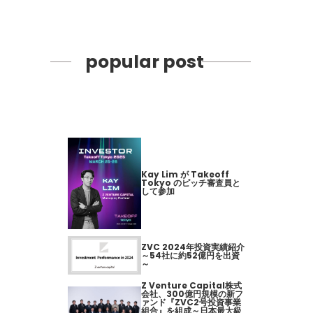
popular post
Kay Lim が Takeoff
Tokyo のピッチ審査員と
して参加
ZVC 2024年投資実績紹介
～54社に約52億円を出資
～
Z Venture Capital株式
会社、300億円規模の新フ
ァンド『ZVC2号投資事業
組合』を組成～日本最大級