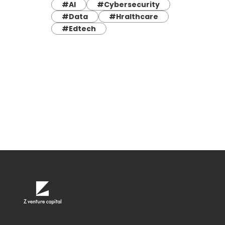
#AI
#Cybersecurity
#Data
#Hralthcare
#Edtech