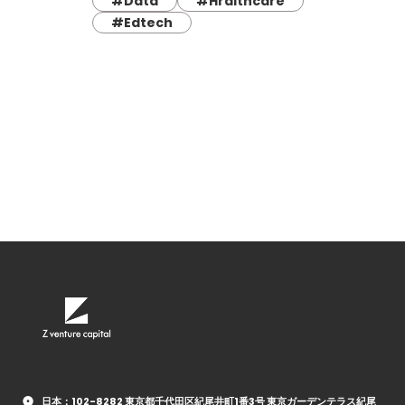
#Data
#Hralthcare
#Edtech
日本：102-8282 東京都千代田区紀尾井町1番3号 東京ガーデンテラス紀尾