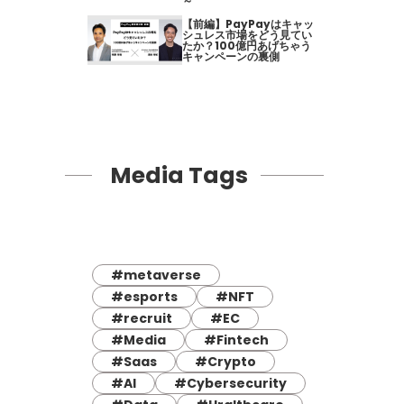
～
【前編】PayPayはキャッ
シュレス市場をどう見てい
たか？100億円あげちゃう
キャンペーンの裏側
Media Tags
#metaverse
#esports
#NFT
#recruit
#EC
#Media
#Fintech
#Saas
#Crypto
#AI
#Cybersecurity