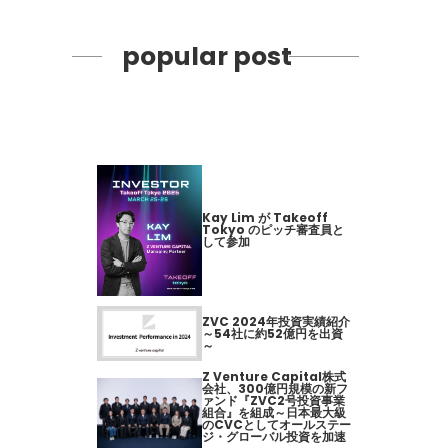
popular post
Kay Lim が Takeoff
Tokyo のピッチ審査員と
して参加
ZVC 2024年投資実績紹介
～54社に約52億円を出資
～
Z Venture Capital株式
会社、300億円規模の新フ
ァンド『ZVC2号投資事業
組合』を組成～日本最大級
のCVCとしてオールステー
ジ・グローバル投資を加速