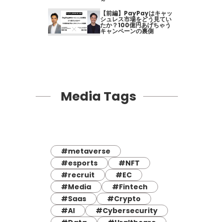
～
【前編】PayPayはキャッ
シュレス市場をどう見てい
たか？100億円あげちゃう
キャンペーンの裏側
Media Tags
#metaverse
#esports
#NFT
#recruit
#EC
#Media
#Fintech
#Saas
#Crypto
#AI
#Cybersecurity