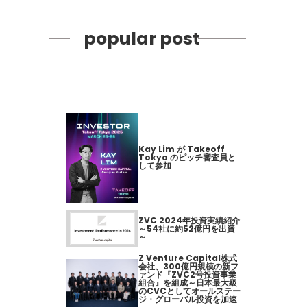
popular post
Kay Lim が Takeoff
Tokyo のピッチ審査員と
して参加
ZVC 2024年投資実績紹介
～54社に約52億円を出資
～
Z Venture Capital株式
会社、300億円規模の新フ
ァンド『ZVC2号投資事業
組合』を組成～日本最大級
のCVCとしてオールステー
ジ・グローバル投資を加速