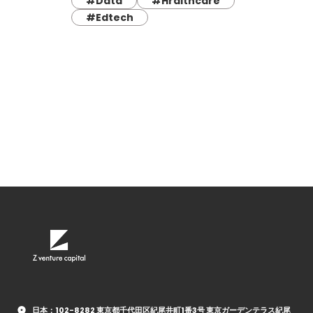
#Data
#Hralthcare
#Edtech
日本：102-8282 東京都千代田区紀尾井町1番3号 東京ガーデンテラス紀尾