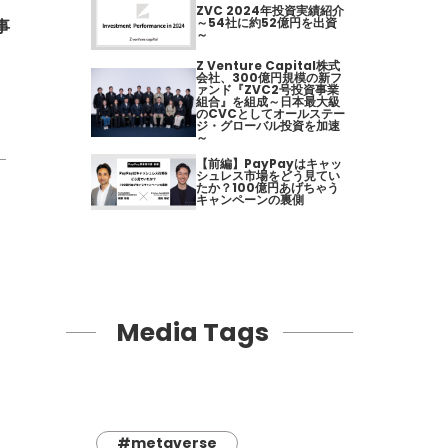
ZVC 2024年投資実績紹介
～54社に約52億円を出資
事
～
Z Venture Capital株式
会社、300億円規模の新フ
ァンド『ZVC2号投資事業
組合』を組成～日本最大級
のCVCとしてオールステー
ジ・グローバル投資を加速
～
【前編】PayPayはキャッ
シュレス市場をどう見てい
たか？100億円あげちゃう
キャンペーンの裏側
Media Tags
#metaverse