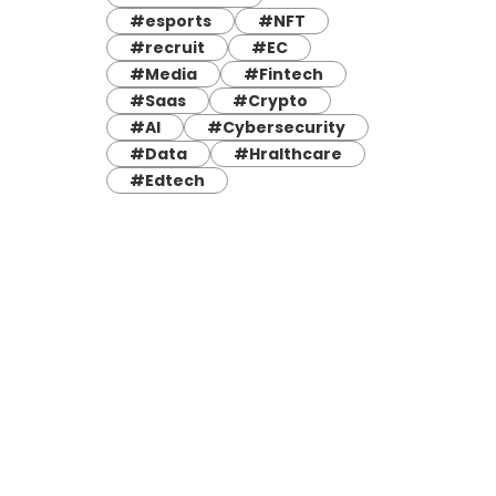
#esports
#NFT
#recruit
#EC
#Media
#Fintech
#Saas
#Crypto
#AI
#Cybersecurity
#Data
#Hralthcare
#Edtech