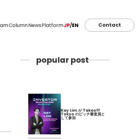
Contact
eam
Column
News
Platform
JP
/
EN
popular post
Kay Lim が Takeoff
Tokyo のピッチ審査員と
して参加