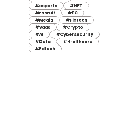
#esports
#NFT
#recruit
#EC
#Media
#Fintech
#Saas
#Crypto
#AI
#Cybersecurity
#Data
#Hralthcare
#Edtech