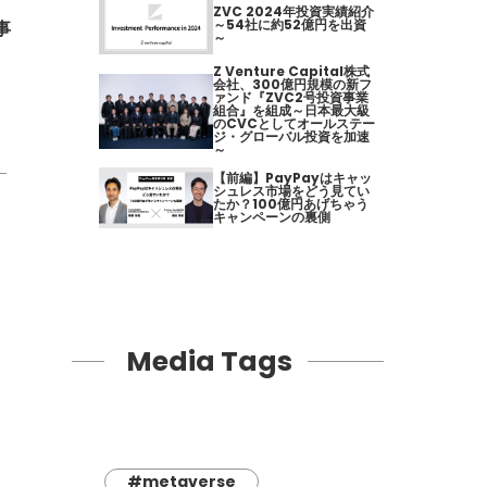
ZVC 2024年投資実績紹介
～54社に約52億円を出資
事
～
Z Venture Capital株式
会社、300億円規模の新フ
ァンド『ZVC2号投資事業
組合』を組成～日本最大級
のCVCとしてオールステー
ジ・グローバル投資を加速
～
【前編】PayPayはキャッ
シュレス市場をどう見てい
たか？100億円あげちゃう
キャンペーンの裏側
Media Tags
#metaverse