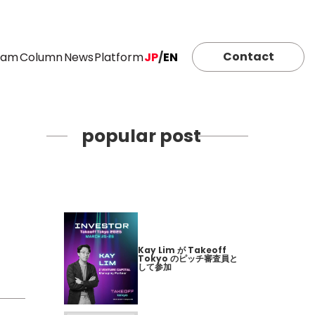
Contact
eam
Column
News
Platform
JP
/
EN
popular post
Kay Lim が Takeoff
Tokyo のピッチ審査員と
して参加