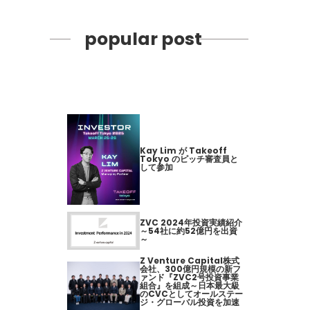
popular post
Kay Lim が Takeoff
Tokyo のピッチ審査員と
して参加
ZVC 2024年投資実績紹介
～54社に約52億円を出資
～
Z Venture Capital株式
会社、300億円規模の新フ
ァンド『ZVC2号投資事業
組合』を組成～日本最大級
のCVCとしてオールステー
ジ・グローバル投資を加速