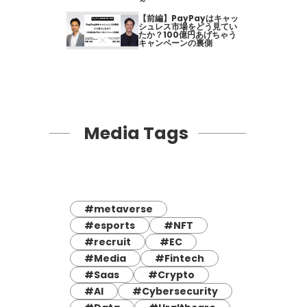
～
【前編】PayPayはキャッ
シュレス市場をどう見てい
たか？100億円あげちゃう
キャンペーンの裏側
Media Tags
#metaverse
#esports
#NFT
#recruit
#EC
#Media
#Fintech
#Saas
#Crypto
#AI
#Cybersecurity