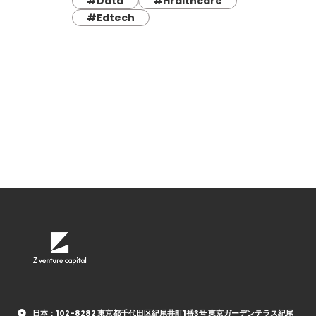
#Data
#Hralthcare
#Edtech
日本：102-8282 東京都千代田区紀尾井町1番3号 東京ガーデンテラス紀尾