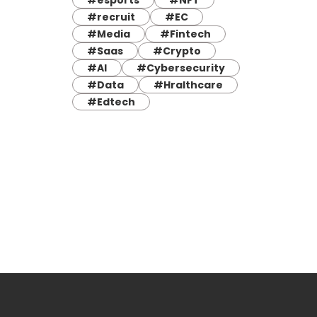
#esports
#NFT
#recruit
#EC
#Media
#Fintech
#Saas
#Crypto
#AI
#Cybersecurity
#Data
#Hralthcare
#Edtech