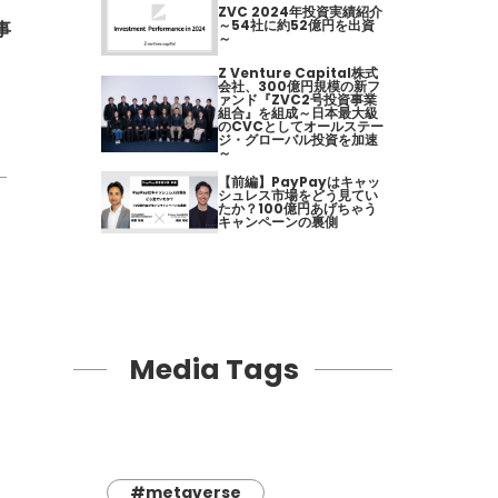
ZVC 2024年投資実績紹介
～54社に約52億円を出資
事
～
Z Venture Capital株式
会社、300億円規模の新フ
ァンド『ZVC2号投資事業
組合』を組成～日本最大級
のCVCとしてオールステー
ジ・グローバル投資を加速
～
【前編】PayPayはキャッ
シュレス市場をどう見てい
たか？100億円あげちゃう
キャンペーンの裏側
Media Tags
#metaverse