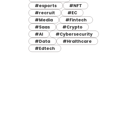
#esports
#NFT
#recruit
#EC
#Media
#Fintech
#Saas
#Crypto
#AI
#Cybersecurity
#Data
#Hralthcare
#Edtech