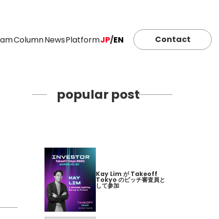
Contact
eam
Column
News
Platform
JP
/
EN
popular post
Kay Lim が Takeoff
Tokyo のピッチ審査員と
して参加