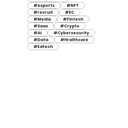
#esports
#NFT
#recruit
#EC
#Media
#Fintech
#Saas
#Crypto
#AI
#Cybersecurity
#Data
#Hralthcare
#Edtech