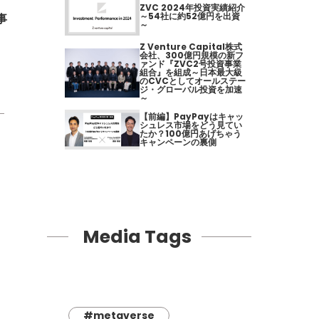
ZVC 2024年投資実績紹介
～54社に約52億円を出資
事
～
Z Venture Capital株式
会社、300億円規模の新フ
ァンド『ZVC2号投資事業
組合』を組成～日本最大級
のCVCとしてオールステー
ジ・グローバル投資を加速
～
【前編】PayPayはキャッ
シュレス市場をどう見てい
たか？100億円あげちゃう
キャンペーンの裏側
Media Tags
#metaverse