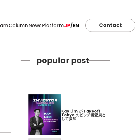
Contact
eam
Column
News
Platform
JP
/
EN
popular post
Kay Lim が Takeoff
Tokyo のピッチ審査員と
して参加