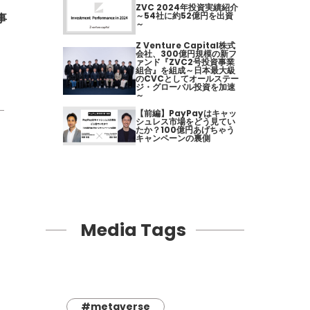
ZVC 2024年投資実績紹介
～54社に約52億円を出資
事
～
Z Venture Capital株式
会社、300億円規模の新フ
ァンド『ZVC2号投資事業
組合』を組成～日本最大級
のCVCとしてオールステー
ジ・グローバル投資を加速
～
【前編】PayPayはキャッ
シュレス市場をどう見てい
たか？100億円あげちゃう
キャンペーンの裏側
Media Tags
#metaverse