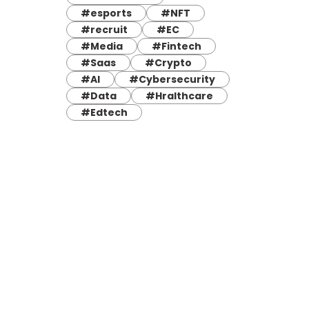
#esports
#NFT
#recruit
#EC
#Media
#Fintech
#Saas
#Crypto
#AI
#Cybersecurity
#Data
#Hralthcare
#Edtech