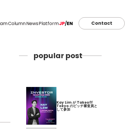
Contact
eam
Column
News
Platform
JP
/
EN
popular post
Kay Lim が Takeoff
Tokyo のピッチ審査員と
して参加