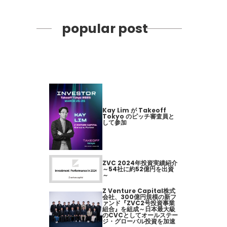
popular post
Kay Lim が Takeoff
Tokyo のピッチ審査員と
して参加
ZVC 2024年投資実績紹介
～54社に約52億円を出資
～
Z Venture Capital株式
会社、300億円規模の新フ
ァンド『ZVC2号投資事業
組合』を組成～日本最大級
のCVCとしてオールステー
ジ・グローバル投資を加速