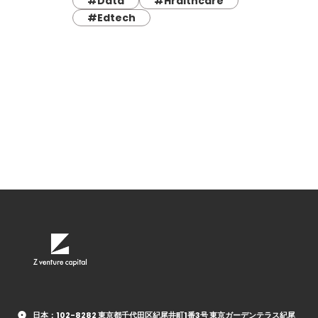
#Data
#Hralthcare
#Edtech
日本：102-8282 東京都千代田区紀尾井町1番3号 東京ガーデンテラス紀尾