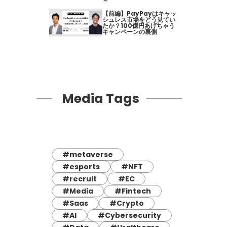
～
【前編】PayPayはキャッ
シュレス市場をどう見てい
たか？100億円あげちゃう
キャンペーンの裏側
Media Tags
#metaverse
#esports
#NFT
#recruit
#EC
#Media
#Fintech
#Saas
#Crypto
#AI
#Cybersecurity