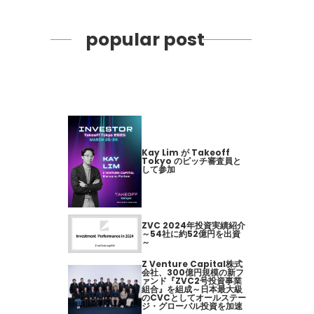
popular post
Kay Lim が Takeoff
Tokyo のピッチ審査員と
して参加
ZVC 2024年投資実績紹介
～54社に約52億円を出資
～
Z Venture Capital株式
会社、300億円規模の新フ
ァンド『ZVC2号投資事業
組合』を組成～日本最大級
のCVCとしてオールステー
ジ・グローバル投資を加速