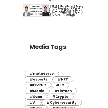
～
【前編】PayPayはキャッ
シュレス市場をどう見てい
たか？100億円あげちゃう
キャンペーンの裏側
Media Tags
#metaverse
#esports
#NFT
#recruit
#EC
#Media
#Fintech
#Saas
#Crypto
#AI
#Cybersecurity