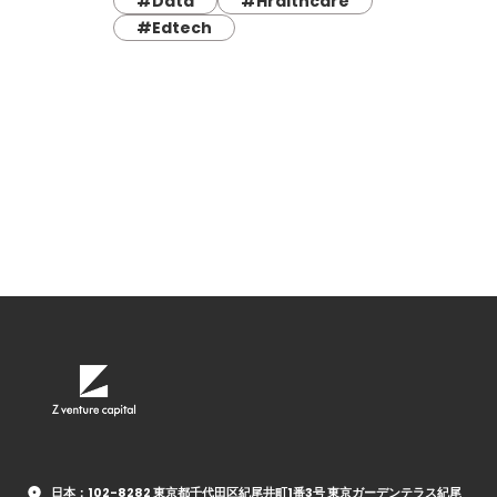
#Data
#Hralthcare
#Edtech
日本：102-8282 東京都千代田区紀尾井町1番3号 東京ガーデンテラス紀尾